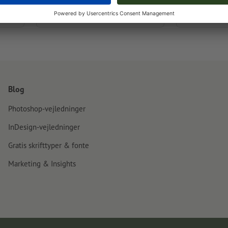
æsker i tern
en.
stilfuld salgs- og gaveemballage.
indstiksluknin
Blog
Photoshop-vejledninger
InDesign-vejledninger
Gratis skrifttyper & fonte
Marketing & Insights