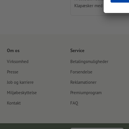
Klapæsker med åbninger i sid
Om os
Service
Virksomhed
Betalingsmuligheder
Presse
Forsendelse
Job og karriere
Reklamationer
Miljøbeskyttelse
Premiumprogram
Kontakt
FAQ