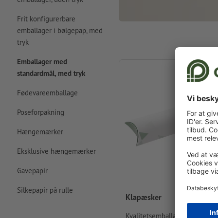
Frit konfigurerbare
emballager i bølgepap, med
tryk
Emballager med
standardmål, med tryk
Fødevareemballage
Poseforpakning
Hængemærker
Eksklusive hængemærker
Gavepapir
Silkepapir på rulle
Klapæsker
Kvalitetsemballage til små gav