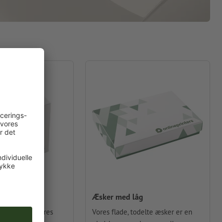
Æsker med låg
så praktisk: vores
Vores flade, todelte æsker er en