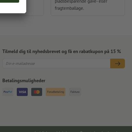
ingeform med
pladsbesparende gave- eller
g.
fragtemballage.
Tilmeld dig til nyhedsbrevet og få en rabatkupon på 15 %
Betalingsmuligheder
Forudbetaling
Faktura