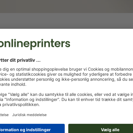
Foldeæsker
Flaskeemballage
Kvadratisk og 
er:
Giv olie-, vin- eller spiritusflasker i