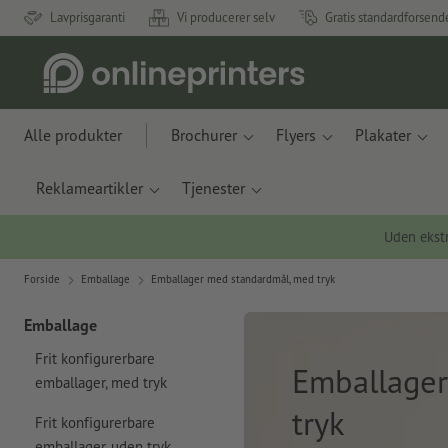
Lavprisgaranti
Vi producerer selv
Gratis standardforsend
Alle produkter
Brochurer
Flyers
Plakater
Reklameartikler
Tjenester
Uden ekstr
Forside
Emballage
Emballager med standardmål, med tryk
Emballage
Frit konfigurerbare
Emballager
emballager, med tryk
tryk
Frit konfigurerbare
emballager, uden tryk