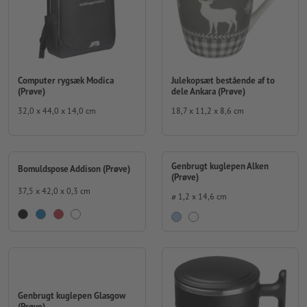
Computer rygsæk Modica
Julekopsæt bestående af to
(Prøve)
dele Ankara (Prøve)
32,0 x 44,0 x 14,0 cm
18,7 x 11,2 x 8,6 cm
Genbrugt kuglepen Alken
Bomuldspose Addison (Prøve)
(Prøve)
37,5 x 42,0 x 0,3 cm
⌀ 1,2 x 14,6 cm
Genbrugt kuglepen Glasgow
(Prøve)