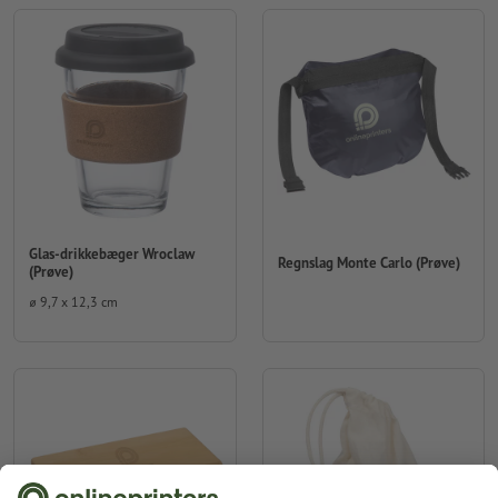
Glas-drikkebæger Wroclaw
Regnslag Monte Carlo (Prøve)
(Prøve)
⌀ 9,7 x 12,3 cm