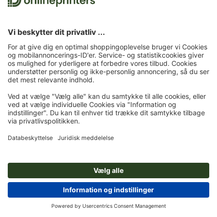
Skrivebordsur Trondheim
Puslespil af træ Toulouse
(Prøve)
(Prøve)
16,0 x 4,0 x 7,5 cm
⌀ 5,0 x 11,2 x 13,9 cm
Penalhus rund Munich (Prøve)
Bomuldspose Nice (Prøve)