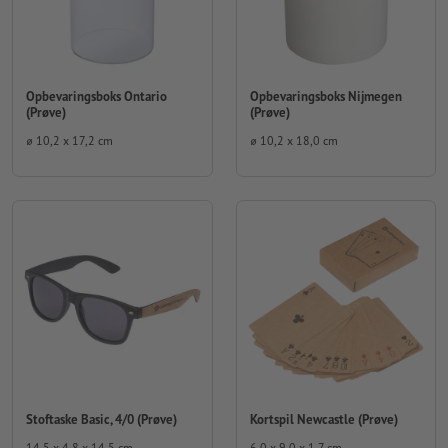
Opbevaringsboks Ontario
Opbevaringsboks Nijmegen
(Prøve)
(Prøve)
⌀ 10,2 x 17,2 cm
⌀ 10,2 x 18,0 cm
Stoftaske Basic, 4/0 (Prøve)
Kortspil Newcastle (Prøve)
14,5 x 4,8 x 14,5 cm
6,0 x 9,0 x 1,7 cm