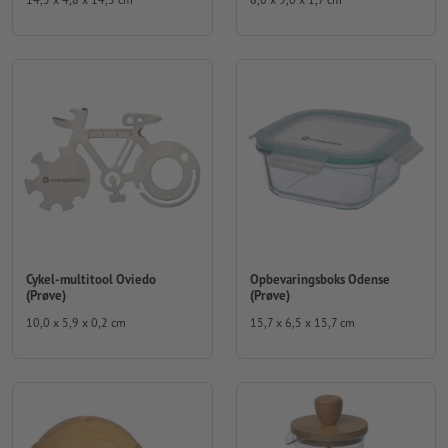
Cykel-multitool Oviedo
Opbevaringsboks Odense
(Prøve)
(Prøve)
10,0 x 5,9 x 0,2 cm
15,7 x 6,5 x 15,7 cm