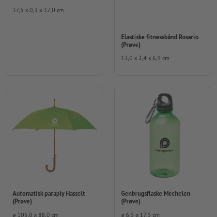
37,5 x 0,3 x 32,0 cm
Elastiske fitnessbånd Rosario
(Prøve)
13,0 x 2,4 x 6,9 cm
Automatisk paraply Hasselt
Genbrugsflaske Mechelen
(Prøve)
(Prøve)
⌀ 105,0 x 88,0 cm
⌀ 6,5 x 17,5 cm