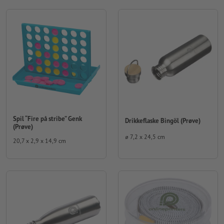
Spil “Fire på stribe” Genk
Drikkeflaske Bingöl (Prøve)
(Prøve)
⌀ 7,2 x 24,5 cm
20,7 x 2,9 x 14,9 cm