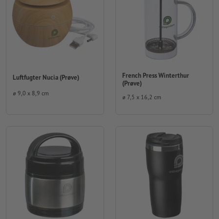
French Press Winterthur
Luftfugter Nucia (Prøve)
(Prøve)
⌀ 9,0 x 8,9 cm
⌀ 7,5 x 16,2 cm