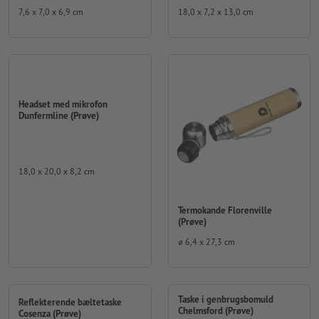
7,6 x 7,0 x 6,9 cm
18,0 x 7,2 x 13,0 cm
Headset med mikrofon
Dunfermline (Prøve)
18,0 x 20,0 x 8,2 cm
Termokande Florenville
(Prøve)
⌀ 6,4 x 27,3 cm
Taske i genbrugsbomuld
Reflekterende bæltetaske
Chelmsford (Prøve)
Cosenza (Prøve)