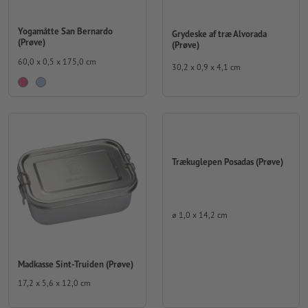
Yogamåtte San Bernardo
Grydeske af træ Alvorada
(Prøve)
(Prøve)
60,0 x 0,5 x 175,0 cm
30,2 x 0,9 x 4,1 cm
Trækuglepen Posadas (Prøve)
⌀ 1,0 x 14,2 cm
Madkasse Sint-Truiden (Prøve)
17,2 x 5,6 x 12,0 cm