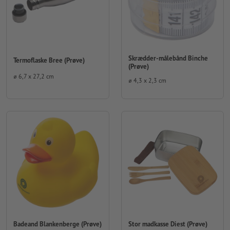
Skrædder-målebånd Binche
Termoflaske Bree (Prøve)
(Prøve)
⌀ 6,7 x 27,2 cm
⌀ 4,3 x 2,3 cm
Badeand Blankenberge (Prøve)
Stor madkasse Diest (Prøve)