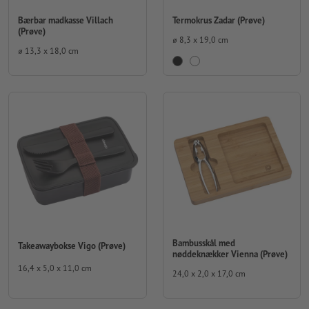
Bærbar madkasse Villach
Termokrus Zadar (Prøve)
(Prøve)
⌀ 8,3 x 19,0 cm
⌀ 13,3 x 18,0 cm
Bambusskål med
Takeawaybokse Vigo (Prøve)
nøddeknækker Vienna (Prøve)
16,4 x 5,0 x 11,0 cm
24,0 x 2,0 x 17,0 cm