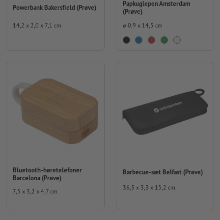
Papkuglepen Amsterdam
Powerbank Bakersfield (Prøve)
(Prøve)
14,2 x 2,0 x 7,1 cm
⌀ 0,9 x 14,5 cm
Bluetooth-høretelefoner
Barbecue-sæt Belfast (Prøve)
Barcelona (Prøve)
36,3 x 3,3 x 15,2 cm
7,5 x 3,2 x 4,7 cm