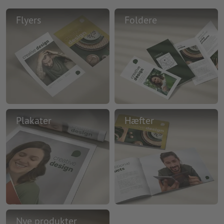
Flyers
Foldere
Plakater
Hæfter
Nye produkter