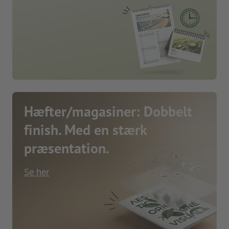
Hæfter/magasiner: Dobbelt
finish. Med en stærk
præsentation.
Se her