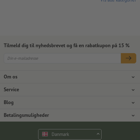
Tilmeld dig til nyhedsbrevet og få en rabatkupon på 15 %
Om os
Virksomhed
Service
Presse
Betalingsmuligheder
Blog
Job og karriere
Forsendelse
Photoshop-vejledninger
Betalingsmuligheder
Miljøbeskyttelse
Reklamationer
InDesign-vejledninger
Forudbetaling
Faktura
Kontakt
Danmark
Premiumprogram
Gratis skrifttyper & fonte