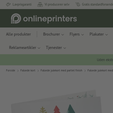
Lavprisgaranti
Vi producerer selv
Gratis standardforsend
Alle produkter
Brochurer
Flyers
Plakater
Reklameartikler
Tjenester
Uden ekstr
Forside
Falsede kort
Falsede julekort med partiel finish
Falsede julekort med 