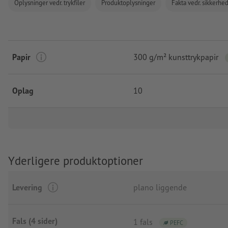
Oplysninger vedr. trykfiler
Produktoplysninger
Fakta vedr. sikkerhe
Papir
300 g/m² kunsttrykpapir
Oplag
10
Yderligere produktoptioner
Levering
plano liggende
Fals (4 sider)
1 fals
PEFC