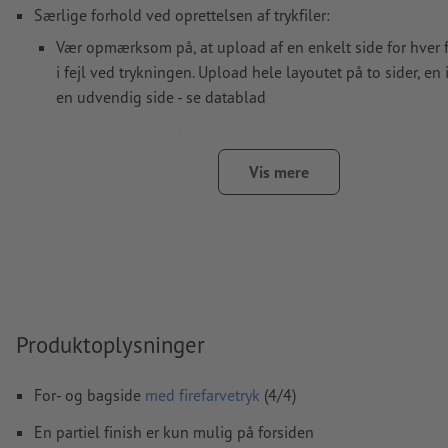
Særlige forhold ved oprettelsen af trykfiler:
Vær opmærksom på, at upload af en enkelt side for hver fa
i fejl ved trykningen. Upload hele layoutet på to sider, e
en udvendig side - se datablad
bukkelinjer
kan ikke kontrolleres
vi kan ikke altid tage hensyn til
papirets fiberretning
Vis mere
For
forædlinger
gælder specielle krav
hvordan du opretter din trykfil med partiel finish i InDesig
her
For at motivet ikke står på hovedet på det færdige trykpr
tages hensyn til
læseretningen
i trykfilerne
Produktoplysninger
Opløsning:
300 dpi
For- og bagside
med firefarvetryk
(4/4)
Medtag en margen
beskæring
på 2 mm, vigtige oplysninger 
mindst 4 mm fra det endelige formats kant
En partiel finish er kun mulig på forsiden