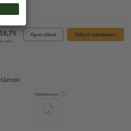
416,75
Opret tilbud
Tilføj til indkøbskurv
5 % moms
 stående
Trykskabeloner