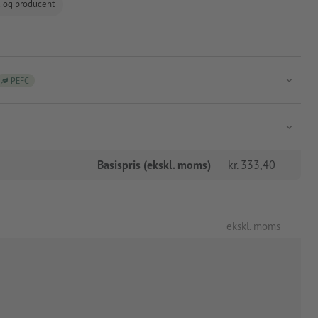
d og producent
PEFC
Basispris (ekskl. moms)
kr.
333,40
ekskl. moms