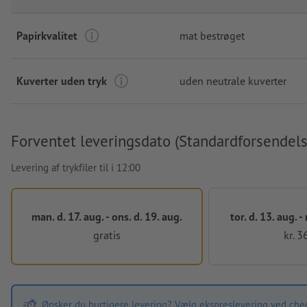
Papirkvalitet
mat bestrøget
Kuverter uden tryk
uden neutrale kuverter
Forventet leveringsdato (Standardforsendels
Levering af trykfiler til i 12:00
man. d. 17. aug. - ons. d. 19. aug.
tor. d. 13. aug. -
gratis
kr. 3
Ønsker du hurtigere levering? Vælg ekspreslevering ved che