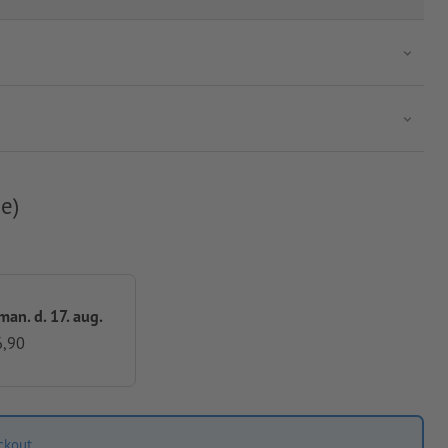
e)
 man. d. 17. aug.
6,90
ckout.