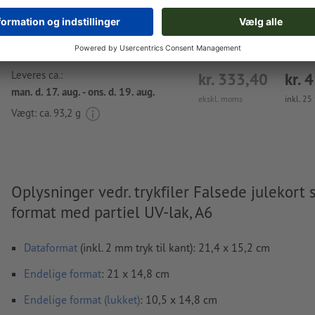
Leveres ca.:
kr. 333,40
kr. 
man. d. 17. aug. - ons. d. 19. aug.
ekskl. moms
inkl. 2
Vægt: ca.
93,2 g
Oplysninger vedr. trykfiler Falsede julekort
format med partiel UV-lak, A6
Dataformat
(inkl. 2 mm tryk til kant): 21,4 x 15,2 cm
Endelige format
: 21 x 14,8 cm
Endelige format
(lukket)
: 10,5 x 14,8 cm