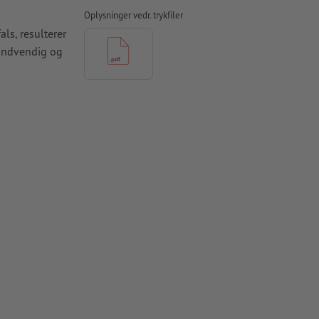
Oplysninger vedr. trykfiler
ls, resulterer
n indvendig og
n, viser vi dig
odukt, bør der
skal være