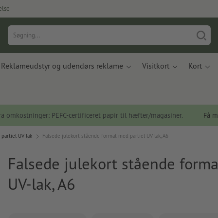
else
Reklameudstyr og udendørs reklame
Visitkort
Kort
a omkostninger: PEFC-certificeret papir til hæfter/magasiner.
Få m
partiel UV-lak
Falsede julekort stående format med partiel UV-lak, A6
Falsede julekort stående forma
UV-lak, A6