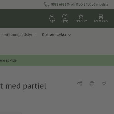
8988 6986
(Ma-fr 8.00-17.00 på engelsk)
Login
Hjælp
Huskeliste
Indkøbskurv
Forretningsudstyr
Klistermærker
ere at vide
t med partiel
tryk
Del
Tilføj t