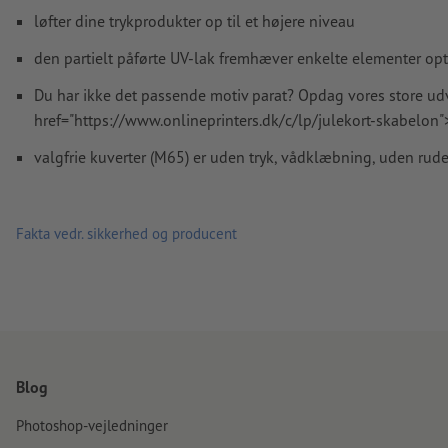
Skrifttyper
skal integreres helt eller konverteres til kurver
løfter dine trykprodukter op til et højere niveau
farvetilstand:
CMYK, FOGRA51 (PSO Coated v3) til bestrøget p
den partielt påførte UV-lak fremhæver enkelte elementer opt
FOGRA52 (PSO Uncoated v3 FOGRA52) til ubestrøget papir
Du har ikke det passende motiv parat? Opdag vores store ud
Vi kontrollerer ikke for
stavefejl og/eller typografiske fejl
href="https://www.onlineprinters.dk/c/lp/julekort-skabelon"
Vi kontrollerer ikke
overtrykningsindstillingerne
valgfrie kuverter (M65) er uden tryk, vådklæbning, uden rude
Kommentarer
slettes og trykkes ikke
Formularfeltets
indhold vil blive trykt
Fakta vedr. sikkerhed og producent
Hvordan opretter jeg udskriftsdata korrekt?
Blog
Photoshop-vejledninger