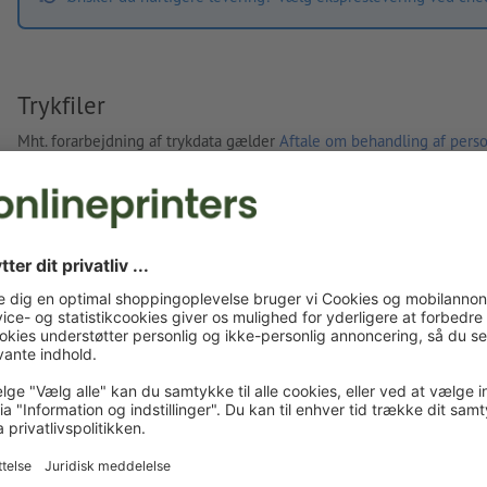
Trykfiler
Mht. forarbejdning af trykdata gælder
Aftale om behandling af perso
Egne trykfiler
Du kan uploade dine trykfiler før eller efter du afslutter
bestillingen.
Upload nu