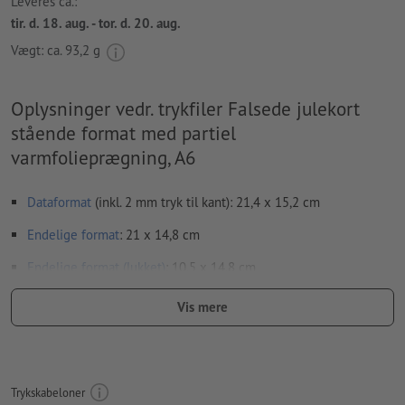
Leveres ca.:
tir. d. 18. aug. - tor. d. 20. aug.
Vægt: ca.
93,2 g
Oplysninger vedr. trykfiler Falsede julekort
stående format med partiel
varmfolieprægning, A6
Dataformat
(inkl. 2 mm tryk til kant): 21,4 x 15,2 cm
Endelige format
: 21 x 14,8 cm
Endelige format
(lukket)
: 10,5 x 14,8 cm
Særlige forhold ved oprettelsen af trykfiler:
Vis mere
Vær opmærksom på, at upload af en enkelt side for hver fals,
resulterer i fejl ved trykningen. Upload hele layoutet på to
sider, en indvendig og en udvendig side - se datablad
Trykskabeloner
bukkelinjer
kan ikke kontrolleres