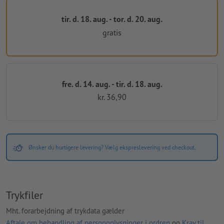
tir. d. 18. aug. - tor. d. 20. aug.
gratis
fre. d. 14. aug. - tir. d. 18. aug.
kr. 36,90
Ønsker du hurtigere levering? Vælg ekspreslevering ved checkout.
Trykfiler
Mht. forarbejdning af trykdata gælder
Aftale om behandling af personoplysninger i ordren
og
Krav til