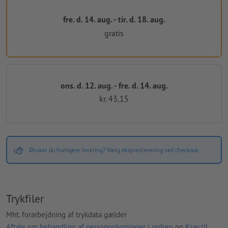
fre. d. 14. aug. - tir. d. 18. aug.
gratis
ons. d. 12. aug. - fre. d. 14. aug.
kr. 43,15
Ønsker du hurtigere levering? Vælg ekspreslevering ved checkout.
Trykfiler
Mht. forarbejdning af trykdata gælder
Aftale om behandling af personoplysninger i ordren
og
Krav til