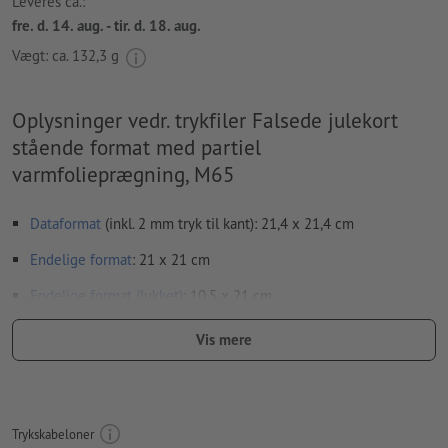
Leveres ca.:
fre. d. 14. aug. - tir. d. 18. aug.
Vægt: ca.
132,3 g
Oplysninger vedr. trykfiler Falsede julekort
stående format med partiel
varmfolieprægning, M65
Dataformat
(inkl. 2 mm tryk til kant): 21,4 x 21,4 cm
Endelige format
: 21 x 21 cm
Endelige format
(lukket)
: 10,5 x 21 cm
Særlige forhold ved oprettelsen af trykfiler:
Vis mere
Vær opmærksom på, at upload af en enkelt side for hver fals,
resulterer i fejl ved trykningen. Upload hele layoutet på to
sider, en indvendig og en udvendig side - se datablad
Trykskabeloner
bukkelinjer
kan ikke kontrolleres