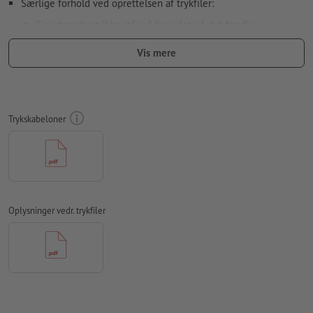
Særlige forhold ved oprettelsen af trykfiler:
For at motivet ikke står på hovedet på det færdige
trykprodukt, bør der tages hensyn til
læseretningen
i
Vis mere
trykfilerne
Opløsning:
300 dpi
Medtag en margen
beskæring
på 2 mm, vigtige oplysninger skal
Trykskabeloner
være mindst 4 mm fra det endelige formats kant
Skrifttyper
skal integreres helt eller konverteres til kurver
farvetilstand:
CMYK, FOGRA51 (PSO Coated v3) til bestrøget
papir, FOGRA52 (PSO Uncoated v3 FOGRA52) til ubestrøget
papir
Oplysninger vedr. trykfiler
Vi kontrollerer ikke for
stavefejl og/eller typografiske fejl
Vi kontrollerer ikke
overtrykningsindstillingerne
Kommentarer
slettes og trykkes ikke
Formularfeltets
indhold vil blive trykt