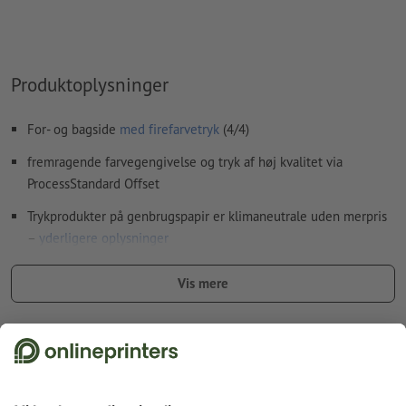
Hvordan opretter jeg udskriftsdata korrekt?
Produktoplysninger
For- og bagside
med firefarvetryk
(4/4)
fremragende farvegengivelse og tryk af høj kvalitet via
ProcessStandard Offset
Trykprodukter på genbrugspapir er klimaneutrale uden merpris
–
yderligere oplysninger
jo højere gramvægt desto bedre fasthed og lysdækning har
Vis mere
papiret
til flyers med det lille ekstra – få et indtryk af vores
flyers med
Fakta vedr. sikkerhed og producent
forædling