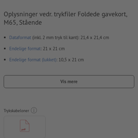
Oplysninger vedr. trykfiler Foldede gavekort,
M65, Stående
Dataformat
(inkl. 2 mm tryk til kant): 21,4 x 21,4 cm
Endelige format
: 21 x 21 cm
Endelige format
(lukket)
: 10,5 x 21 cm
Særlige forhold ved oprettelsen af trykfiler:
Vær opmærksom på, at upload af en enkelt side for hver fals,
Vis mere
resulterer i fejl ved trykningen. Upload hele layoutet på to
sider, en indvendig og en udvendig side - se datablad
bukkelinjer
kan ikke kontrolleres
Trykskabeloner
vi kan ikke altid tage hensyn til
papirets fiberretning
For at motivet ikke står på hovedet på det færdige
trykprodukt, bør der tages hensyn til
læseretningen
i