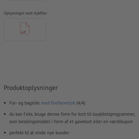
trykfilerne
Oplysninger vedr. trykfiler
Opløsning:
300 dpi
Medtag en margen
beskæring
på 2 mm, vigtige oplysninger skal
være mindst 4 mm fra det endelige formats kant
Skrifttyper
skal integreres helt eller konverteres til kurver
farvetilstand:
CMYK, FOGRA51 (PSO Coated v3) til bestrøget
papir, FOGRA52 (PSO Uncoated v3 FOGRA52) til ubestrøget
papir
Vi kontrollerer ikke for
stavefejl og/eller typografiske fejl
Produktoplysninger
Vi kontrollerer ikke
overtrykningsindstillingerne
For- og bagside
med firefarvetryk
(4/4)
Kommentarer
slettes og trykkes ikke
du kan f.eks. bruge denne form for kort til loyalitetsprogrammer,
Formularfeltets
indhold vil blive trykt
som betalingsmiddel i form af et gavekort eller en værdikupon
perfekt til at vinde nye kunder
Hvordan opretter jeg udskriftsdata korrekt?