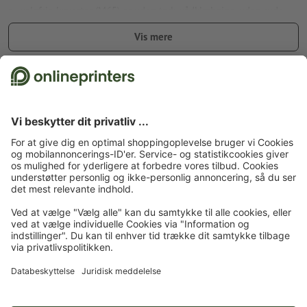
valgfrie kuverter (M65) er uden tryk, vådklæbning, uden rude,
med gråt foer og spidsklap
Vis mere
dette kort er beregnet til stående format, husk at oprette dine
trykdata tilsvarende
Fakta vedr. sikkerhed og producent
levering, hvis der ikke findes valgmuligheder: plano ligende
(med bukkelinjer, dog ikke falset)
Forside
Kort
Gavekort
Foldede gavekort
Foldede gavekort, M65, Stående
Tilmeld dig til nyhedsbrevet og få en rabatkupon på 15 %
Om os
Virksomhed
Service