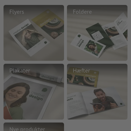
Flyers
Foldere
Plakater
Hæfter
Nye produkter