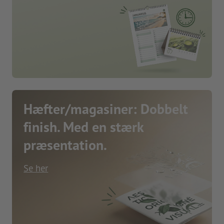
Hæfter/magasiner: Dobbelt
finish. Med en stærk
præsentation.
Se her