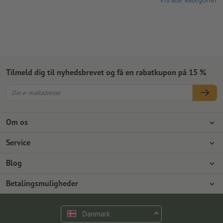
Tilmeld dig til nyhedsbrevet og få en rabatkupon på 15 %
Om os
Virksomhed
Service
Presse
Betalingsmuligheder
Blog
Job og karriere
Forsendelse
Photoshop-vejledninger
Betalingsmuligheder
Miljøbeskyttelse
Reklamationer
InDesign-vejledninger
Forudbetaling
Faktura
Kontakt
Danmark
Premiumprogram
Gratis skrifttyper & fonte