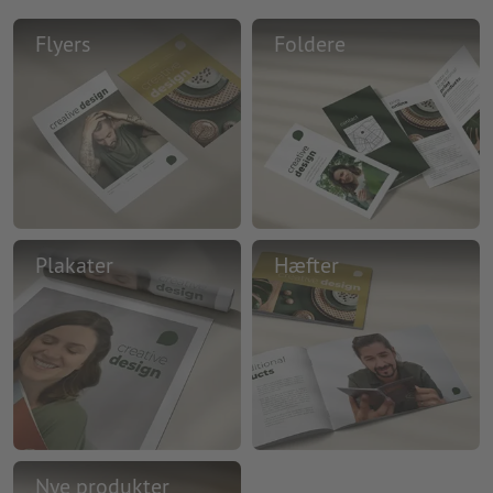
Flyers
Foldere
Plakater
Hæfter
Nye produkter