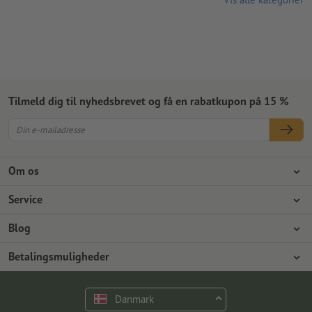
Tilmeld dig til nyhedsbrevet og få en rabatkupon på 15 %
Om os
Virksomhed
Service
Presse
Betalingsmuligheder
Blog
Job og karriere
Forsendelse
Photoshop-vejledninger
Betalingsmuligheder
Miljøbeskyttelse
Reklamationer
InDesign-vejledninger
Forudbetaling
Faktura
Kontakt
Danmark
Premiumprogram
Gratis skrifttyper & fonte