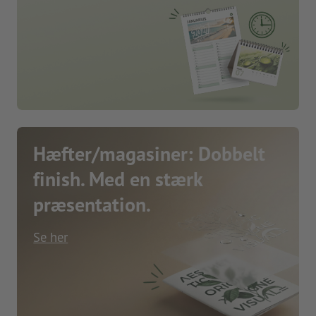
Hæfter/magasiner: Dobbelt
finish. Med en stærk
præsentation.
Se her