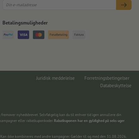
Betalingsmuligheder
Forudbetaling
Faktura
Juridisk meddelelse
Forretningsbetingelser
Databeskyttelse
 fremover nyhedsbrevet. Selvfølgelig kan du til enhver tid igen annullere din
 kampagner eller rabatkuponkoder.
Rabatkuponen har en gyldighed på seks uger
ing. Kan ikke kombineres med andre kampagner. Gælder til og med den 31.08.2026.