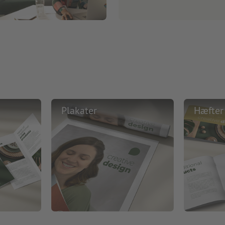
Plakater
Hæfter