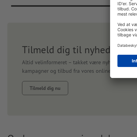
Tilmeld dig til nyhedsbrev
Altid velinformeret – takket være nyhedsbrevet.
kampagner og tilbud fra vores online-trykkeri. T
Tilmeld dig nu