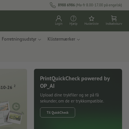
8988 6986
(Ma-fr 8.00-17.00 på engelsk)
Login
Hjælp
Huskeliste
Indkøbskurv
Forretningsudstyr
Klistermærker
PrintQuickCheck powered by
OP_AI
2
S10-26
Upload dine trykfiler og se på få
sekunder, om de er trykkompatible.
Til QuickCheck