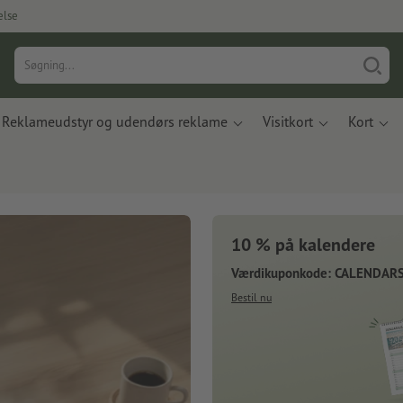
else
Reklameudstyr og udendørs reklame
Visitkort
Kort
10 % på kalendere
Værdikuponkode: CALENDAR
Bestil nu