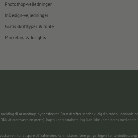
Photoshop-vejledninger
InDesign-vejledninger
Gratis skrifttyper & fonte
Marketing & Insights
lmelding til at modtage nyhedsbrevet. Først derefter sender vi dig din rabatkuponkode og
0 DKK af ordreværdien (netto). Ingen kontantudbetaling. Kan ikke kombineres med andre
dkøbskurven, for at spare på kalendere. Kan indløses flere gange. Ingen kontantudbetal