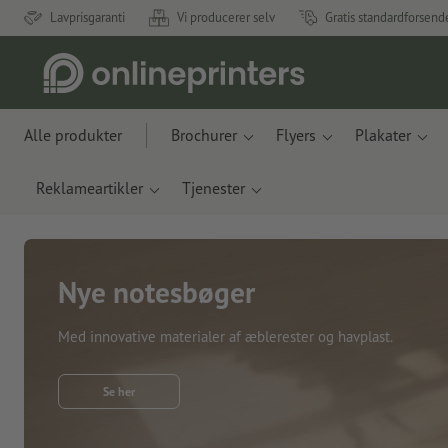
Lavprisgaranti
Vi producerer selv
Gratis standardforsend
Alle produkter
Brochurer
Flyers
Plakater
Reklameartikler
Tjenester
Nye notesbøger
Med innovative materialer af æblerester og havplast.
Se her