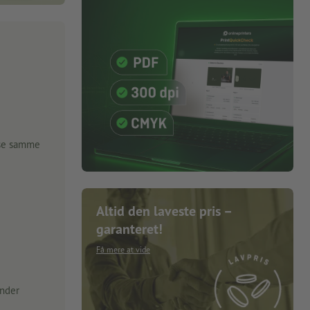
lse samme
Altid den laveste pris –
garanteret!
Få mere at vide
under