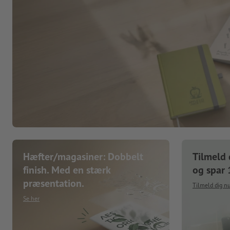
Hæfter/magasiner: Dobbelt
Tilmeld 
finish. Med en stærk
og spar
præsentation.
Tilmeld dig n
Se her