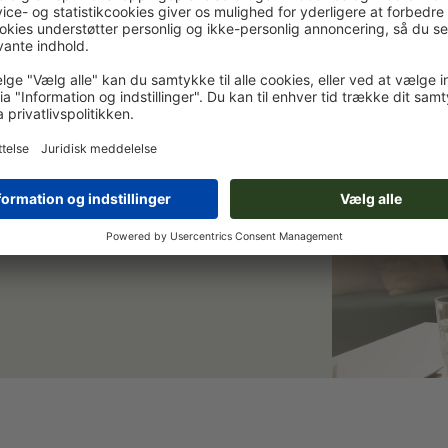
et og spar 15 %
 Vi holder dig opdateret om aktuelle
ilmeld dig nu, og scor velkomstrabat.