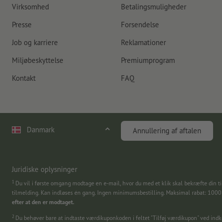
Virksomhed
Betalingsmuligheder
Presse
Forsendelse
Job og karriere
Reklamationer
Miljøbeskyttelse
Premiumprogram
Kontakt
FAQ
Danmark
Annullering af aftalen
Juridiske oplysninger
1
Du vil i første omgang modtage en e-mail, hvor du med et klik skal bekræfte din ti
tilmelding. Kan indløses én gang. Ingen minimumsbestilling. Maksimal rabat: 100
efter at den er modtaget.
2
Du behøver bare at indtaste værdikuponkoden i feltet "Tilføj værdikupon" ved in