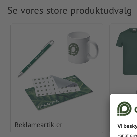
Se vores store produktudvalg
Reklameartikler
Beklædn