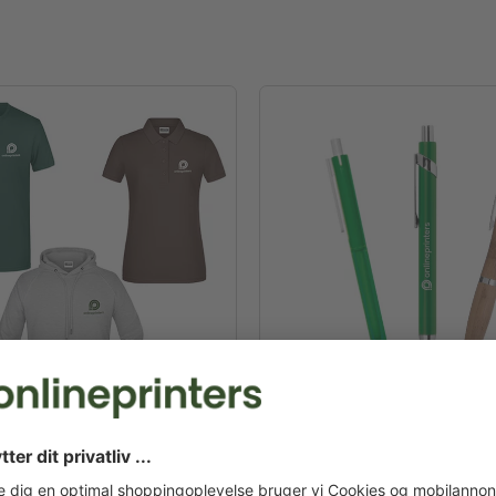
ing & tekstiler
Reklamekuglepenne