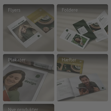
Flyers
Foldere
Plakater
Hæfter
Nye produkter