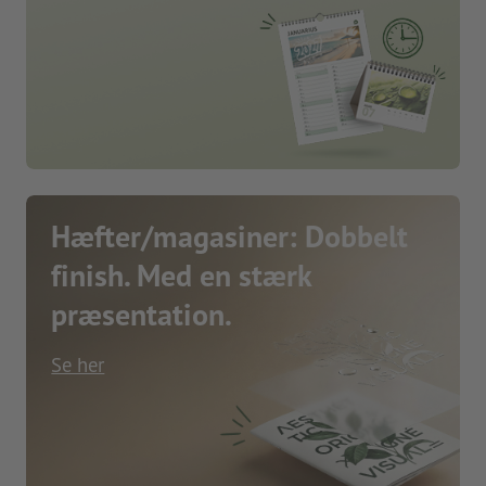
Hæfter/magasiner: Dobbelt
finish. Med en stærk
præsentation.
Se her