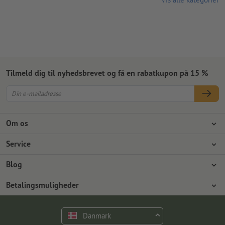
Tilmeld dig til nyhedsbrevet og få en rabatkupon på 15 %
Om os
Virksomhed
Service
Presse
Betalingsmuligheder
Blog
Job og karriere
Forsendelse
Photoshop-vejledninger
Betalingsmuligheder
Miljøbeskyttelse
Reklamationer
InDesign-vejledninger
Forudbetaling
Faktura
Kontakt
Danmark
Premiumprogram
Gratis skrifttyper & fonte