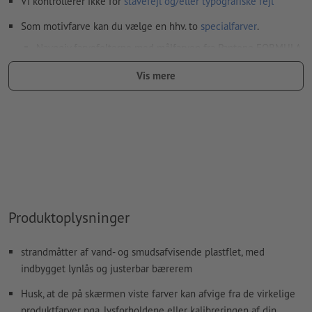
Vi kontrollerer ikke for
stavefejl og/eller typografiske fejl
Som motivfarve kan du vælge en hhv. to
specialfarver
.
Navngiv farvefelterne med målfarven fra Pantone FORMULA
GUIDE Solid Coated (fx "Pantone 286 C").
Vis mere
Metallic- og neonfarver er ikke mulige.
Hvis der
trykkes med hvid farve
kan det ske, at
bærematerialet skinner igennem
Den trykklare PDF må kun indeholde vektorer; JPEG- eller
TIFF-billeder og -skabeloner er uegnede
Yderligere informationer og tips om
vektorgrafikker
finder
Produktoplysninger
du i vores hjælpecenter.
strandmåtter af vand- og smudsafvisende plastflet, med
Hvordan opretter jeg udskriftsdata korrekt?
indbygget lynlås og justerbar bærerem
Husk, at de på skærmen viste farver kan afvige fra de virkelige
produktfarver pga. lysforholdene eller kalibreringen af din