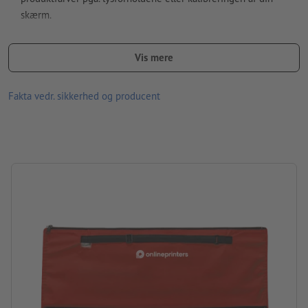
skærm.
størrelse: 60,5 x ø 7,5 cm
Vis mere
Materiale: plast
forarbejdning: silke-transfertryk
Fakta vedr. sikkerhed og producent
Trykposition: under bærehanken