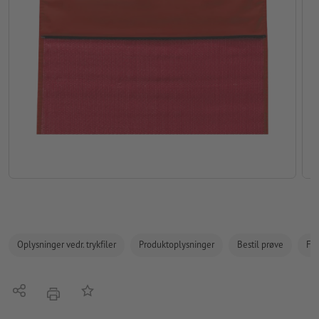
Oplysninger vedr. trykfiler
Produktoplysninger
Bestil prøve
Fak
Del
Tilføj til huskelisten
tryk