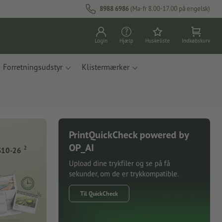
8988 6986
(Ma-fr 8.00-17.00 på engelsk)
Login
Hjælp
Huskeliste
Indkøbskurv
Forretningsudstyr
Klistermærker
PrintQuickCheck powered by
OP_AI
2
S10-26
Upload dine trykfiler og se på få
sekunder, om de er trykkompatible.
Til QuickCheck