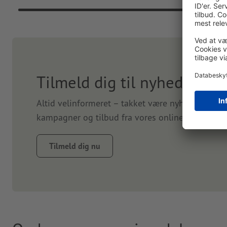
Tilmeld dig til nyhedsbrev
Altid velinformeret – takket være nyhedsbrevet.
kampagner og tilbud fra vores online-trykkeri. T
Tilmeld dig nu