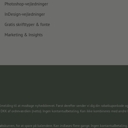
Photoshop-vejledninger
InDesign-vejledninger
Gratis skrifttyper & fonte
Marketing & Insights
lmelding til at modtage nyhedsbrevet. Først derefter sender vi dig din rabatkuponkode og
0 DKK af ordreværdien (netto). Ingen kontantudbetaling. Kan ikke kombineres med andre
dkøbskurven, for at spare på kalendere. Kan indløses flere gange. Ingen kontantudbetal