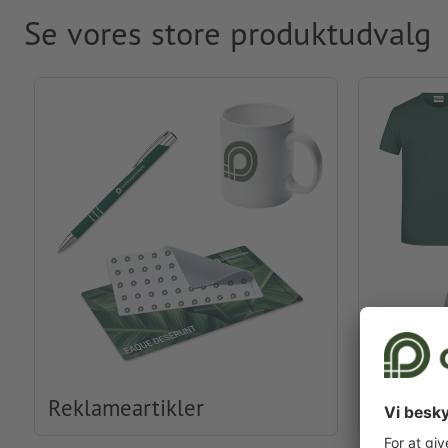
Se vores store produktudvalg
Reklameartikler
Beklædn