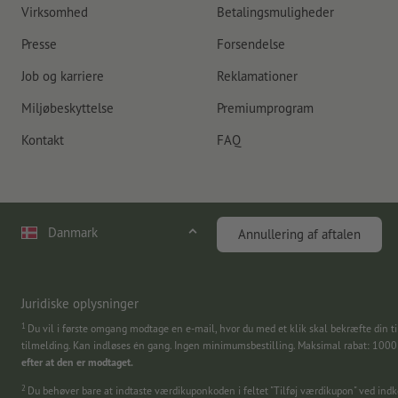
Virksomhed
Betalingsmuligheder
Presse
Forsendelse
Job og karriere
Reklamationer
Miljøbeskyttelse
Premiumprogram
Kontakt
FAQ
Danmark
Annullering af aftalen
Juridiske oplysninger
1
Du vil i første omgang modtage en e-mail, hvor du med et klik skal bekræfte din ti
tilmelding. Kan indløses én gang. Ingen minimumsbestilling. Maksimal rabat: 100
efter at den er modtaget.
2
Du behøver bare at indtaste værdikuponkoden i feltet "Tilføj værdikupon" ved in