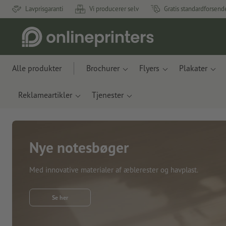
Lavprisgaranti
Vi producerer selv
Gratis standardforsend
Alle produkter
Brochurer
Flyers
Plakater
Reklameartikler
Tjenester
Nye notesbøger
Med innovative materialer af æblerester og havplast.
Se her