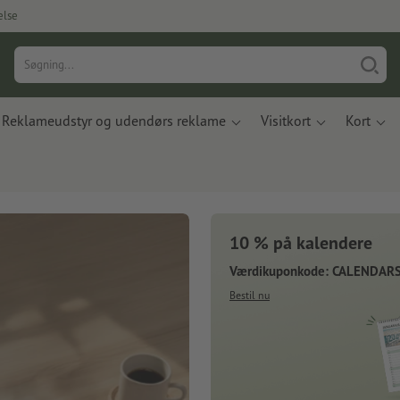
else
Reklameudstyr og udendørs reklame
Visitkort
Kort
10 % på kalendere
Værdikuponkode: CALENDAR
Bestil nu