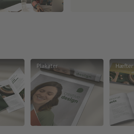
Plakater
Hæfter