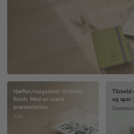
Hæfter/magasiner: Dobbelt
Tilmeld 
finish. Med en stærk
og spar
præsentation.
Tilmeld dig n
Se her