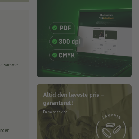
lse samme
Altid den laveste pris –
garanteret!
Få mere at vide
under