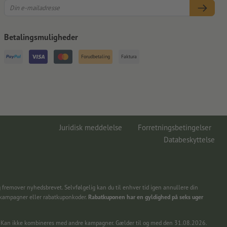
Betalingsmuligheder
Forudbetaling
Faktura
Juridisk meddelelse
Forretningsbetingelser
Databeskyttelse
 fremover nyhedsbrevet. Selvfølgelig kan du til enhver tid igen annullere din
 kampagner eller rabatkuponkoder.
Rabatkuponen har en gyldighed på seks uger
ing. Kan ikke kombineres med andre kampagner. Gælder til og med den 31.08.2026.