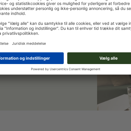
et og spar 15 %
 Vi holder dig opdateret om aktuelle
ilmeld dig nu, og scor velkomstrabat.