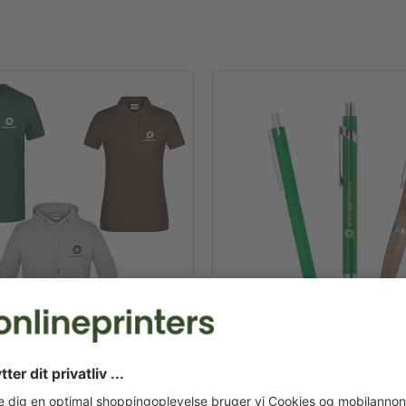
ing & tekstiler
Reklamekuglepenne