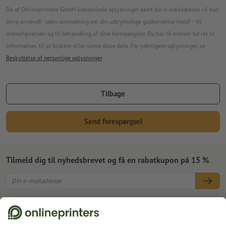
De af Onlineprinters GmbH indsamlede oplysninger samt din e-mailadresse vil kun
blive anvendt - uden anmodning om din udtrykkelige godkendelse heraf − til
ordreafgivelsen og til behandling af dine forespørgsler. Du har til enhver tid ret til
information, til at blokere eller slette disse data. For yderligere oplysninger, se
Beskyttelse af personlige oplysninger
.
Tilbage
Send forespørgsel
Tilmeld dig til nyhedsbrevet og få en rabatkupon på 15 %
Om os