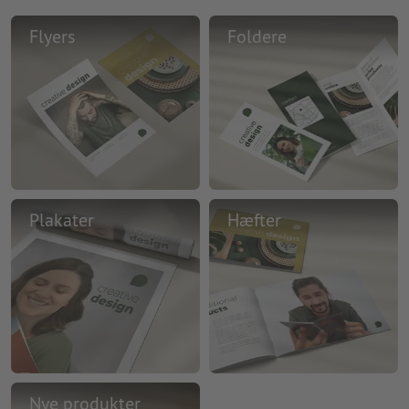
Flyers
Foldere
Plakater
Hæfter
Nye produkter