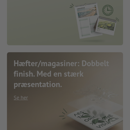
Hæfter/magasiner: Dobbelt
finish. Med en stærk
præsentation.
Se her