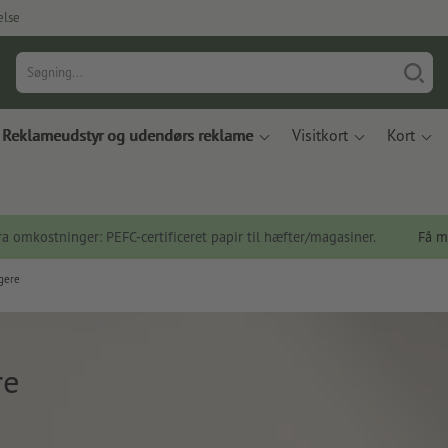
else
Reklameudstyr og udendørs reklame
Visitkort
Kort
a omkostninger: PEFC-certificeret papir til hæfter/magasiner.
Få m
gere
re