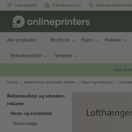
Lavprisgaranti
Vi producerer selv
Gratis standardforsend
Alle produkter
Brochurer
Flyers
Plakater
Reklameartikler
Tjenester
Uden ekstr
Forside
Reklameudstyr og udendørs reklame
Messe- og eventudstyr
Lofthæn
Reklameudstyr og udendørs
reklame
Lofthænge
Messe- og eventudstyr
Messevægge