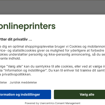
 x
Lofthænger, 
Lofthænger, rund, Ø 3,05 m
1,07 m
305,0 x 107,0 cm
306,0 x 107,0