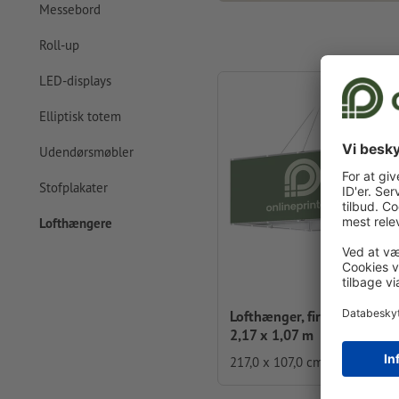
Messebord
Roll-up
LED-displays
Elliptisk totem
Udendørsmøbler
Stofplakater
Lofthængere
Lofthænger, firkantet, 2,17
2,17 x 1,07 m
217,0 x 107,0 cm