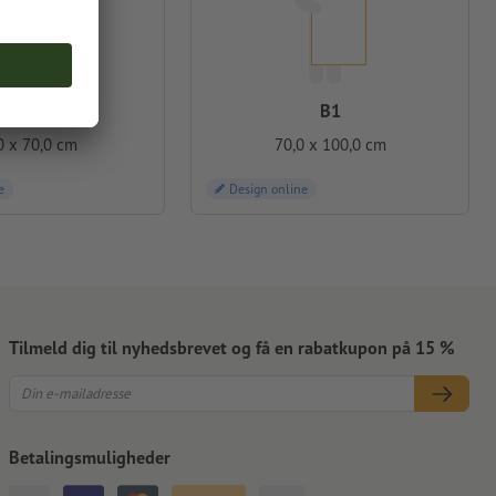
B2
B1
0 x 70,0 cm
70,0 x 100,0 cm
e
Design online
Tilmeld dig til nyhedsbrevet og få en rabatkupon på 15 %
Betalingsmuligheder