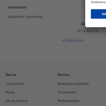
Gulvstickers
Klæbefilm i storformat
A1 halv
29,7 x 84,1 cm
Design online
Om os
Service
Virksomhed
Betalingsmuligheder
Presse
Forsendelse
Job og karriere
Reklamationer