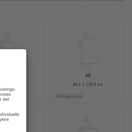
A1
A0
4 x 84,1 cm
84,1 x 118,9 cm
e
Design online