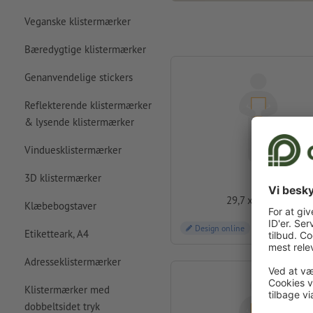
Veganske klistermærker
Bæredygtige klistermærker
Genanvendelige stickers
Reflekterende klistermærker
& lysende klistermærker
Vinduesklistermærker
A3
3D klistermærker
29,7 x 42,0 cm
Klæbebogstaver
Design online
Etiketteark, A4
Adresseklistermærker
Klistermærker med
dobbeltsidet tryk