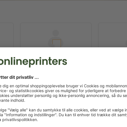
A2
42,0 x 59,4 cm
59,
Design online
Design onlin