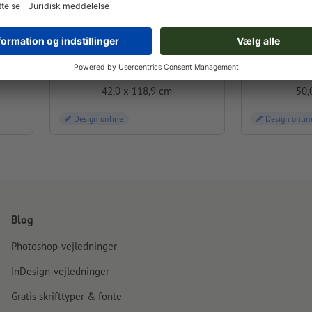
A0 halv
42,0 x 118,9 cm
50,
Design online
Design onlin
Blog
Photoshop-vejledninger
InDesign-vejledninger
Gratis skrifttyper & fonte