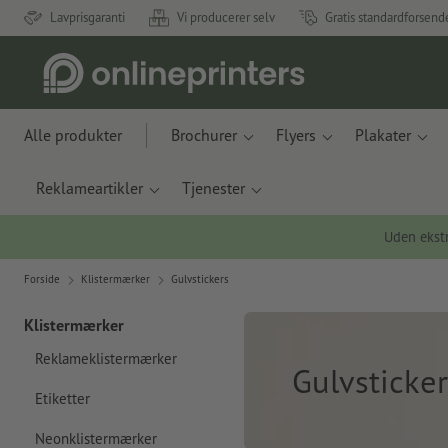
Lavprisgaranti
Vi producerer selv
Gratis standardforsend
Alle produkter
Brochurer
Flyers
Plakater
Reklameartikler
Tjenester
Uden ekstr
Forside
Klistermærker
Gulvstickers
Klistermærker
Reklameklistermærker
Gulvsticker
Etiketter
Neonklistermærker