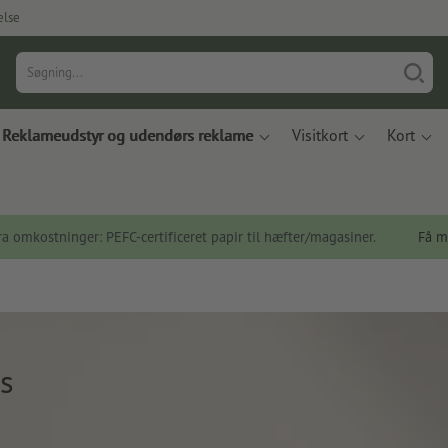
else
Reklameudstyr og udendørs reklame
Visitkort
Kort
a omkostninger: PEFC-certificeret papir til hæfter/magasiner.
Få m
s