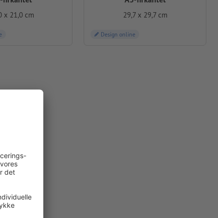
0 x 21,0 cm
29,7 x 29,7 cm
e
Design online