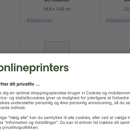
14,8 x 14,8 cm
21,
Design online
Design onlin
Firkantet lille
9,8 x 9,8 cm
Design online