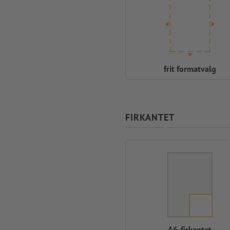
frit formatvalg
FIRKANTET
A6-firkantet