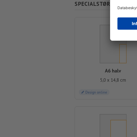
SPECIALSTØRRELSER
A6 halv
5,0 x 14,8 cm
Design online