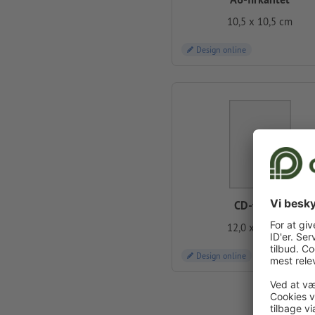
10,5 x 10,5 cm
Design online
CD-format
12,0 x 12,0 cm
Design online