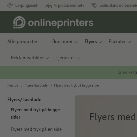
Lavprisgaranti
Vi producerer selv
Gratis standardforsend
Alle produkter
Brochurer
Flyers
Plakater
Reklameartikler
Tjenester
Uden ekstr
Forside
Flyers/Løsblade
Flyers med tryk på begge sider
Flyers/Løsblade
Flyers med tryk på begge
Flyers med
sider
Flyers med tryk på en side