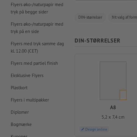
Flyers øko-/naturpapir med
tryk på begge sider
DIN-størrelser
frit valg af for
Flyers øko-/naturpapir med
tryk på en side
DIN-STØRRELSER
Flyers med tryk samme dag
kl. 12.00 (CET)
Flyers med partiel finish
Eksklusive Flyers
Plastkort
Flyers i multipakker
A8
Diplomer
5,2 x 7,4 cm
Bogmærke
Design online
Kuponer