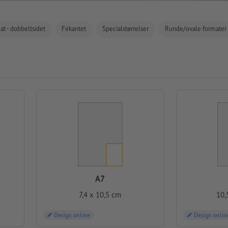
mat - dobbeltsidet
Firkantet
Specialstørrelser
Runde/ovale formater
A7
7,4 x 10,5 cm
10,
Design online
Design onlin