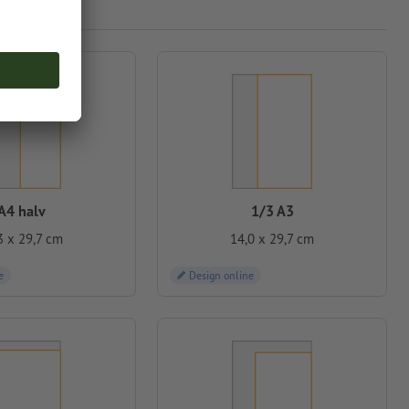
A4 halv
1/3 A3
3 x 29,7 cm
14,0 x 29,7 cm
e
Design online