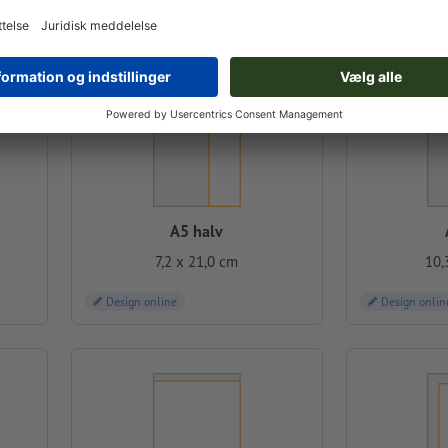
A5 halv
7,2 x 21,0 cm
10,
Design online
Design onlin