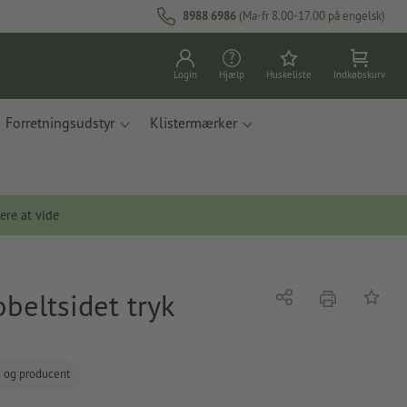
8988 6986
(Ma-fr 8.00-17.00 på engelsk)
Login
Hjælp
Huskeliste
Indkøbskurv
Forretningsudstyr
Klistermærker
ere at vide
beltsidet tryk
tryk
Del
Tilføj t
d og producent