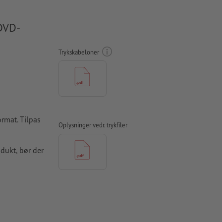
 DVD-
Trykskabeloner
ormat. Tilpas
Oplysninger vedr. trykfiler
odukt, bør der
skal være