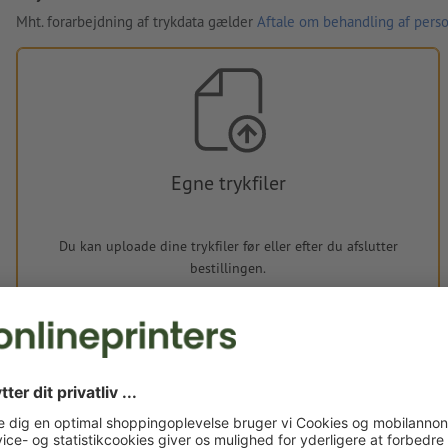
Mht. forarbejdning af trykdata gælder
Aftale om behandling af perso
Egne trykfiler
Du kan uploade dine trykfiler før eller efter du afslutter
bestillingen.
Upload nu