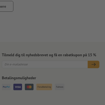
mere
papiret
dig videre
nlige flyers
Tilmeld dig til nyhedsbrevet og få en rabatkupon på 15 %
Betalingsmuligheder
Forudbetaling
Faktura