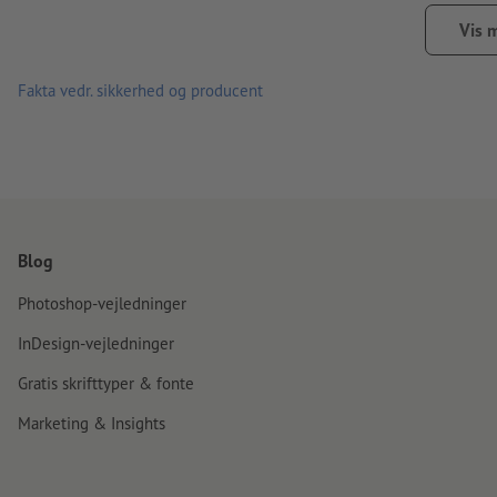
nysgerrigheden
Vis 
jo højere gramvægt desto bedre fasthed og lysdækning har 
Fakta vedr. sikkerhed og producent
Hvilket papir er det rigtige? Vores
materialeradgiver
hjælper 
få et indtryk af vores
flyers med forædling
eller vores
miljøve
Blog
Photoshop-vejledninger
InDesign-vejledninger
Gratis skrifttyper & fonte
Marketing & Insights