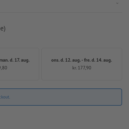
e)
 man. d. 17. aug.
ons. d. 12. aug. - fre. d. 14. aug.
9,80
kr. 177,90
ckout.