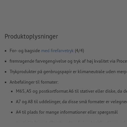
Skrifttyper
skal integreres helt eller konverteres til kurver
farvetilstand:
CMYK, FOGRA51 (PSO Coated v3) til bestrøget p
FOGRA52 (PSO Uncoated v3 FOGRA52) til ubestrøget papir
Vi kontrollerer ikke for
stavefejl og/eller typografiske fejl
Produktoplysninger
Vi kontrollerer ikke
overtrykningsindstillingerne
For- og bagside
med firefarvetryk
(4/4)
Kommentarer
slettes og trykkes ikke
fremragende farvegengivelse og tryk af høj kvalitet via Proc
Formularfeltets
indhold vil blive trykt
Trykprodukter på genbrugspapir er klimaneutrale uden merp
Hvordan opretter jeg udskriftsdata korrekt?
Anbefalinger til formater:
M65, A5 og postkortformat A6 til stativer eller diske, da 
A7 og A8 til uddelinger, da disse små formater er velegne
A4 til plads for mange informationer eller spørgsmål
specielle former eller størrelser, fx kvadratiske eller ru