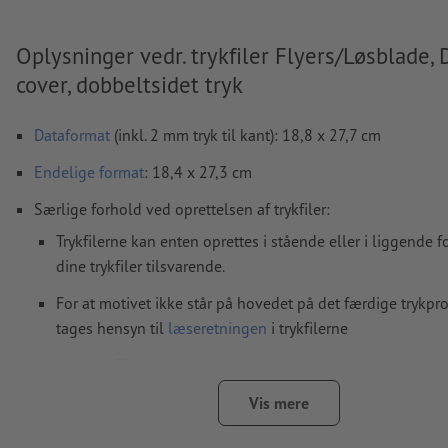
Oplysninger vedr. trykfiler Flyers/Løsblade,
cover, dobbeltsidet tryk
Dataformat
(inkl. 2 mm tryk til kant): 18,8 x 27,7 cm
Endelige format
: 18,4 x 27,3 cm
Særlige forhold ved oprettelsen af trykfiler:
Trykfilerne kan enten oprettes i stående eller i liggende f
dine trykfiler tilsvarende.
For at motivet ikke står på hovedet på det færdige trykpr
tages hensyn til
læseretningen
i trykfilerne
Opløsning:
300 dpi
Medtag en margen
beskæring
på 2 mm, vigtige oplysninger 
Vis mere
mindst 4 mm fra det endelige formats kant