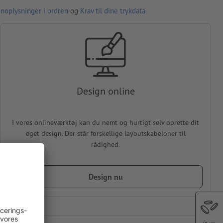
noplysninger i ordren
og
Krav til dine trykdata
Design online
I vores onlineværktøj kan du nemt og hurtigt selv oprette dit
eget design. Der står forskellige layoutskabeloner til
rådighed.
Design nu