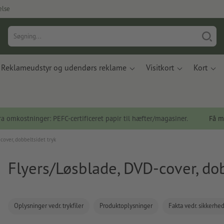
else
Reklameudstyr og udendørs reklame
Visitkort
Kort
a omkostninger: PEFC-certificeret papir til hæfter/magasiner.
Få m
cover, dobbeltsidet tryk
Flyers/Løsblade, DVD-cover, dob
Oplysninger vedr. trykfiler
Produktoplysninger
Fakta vedr. sikkerhe