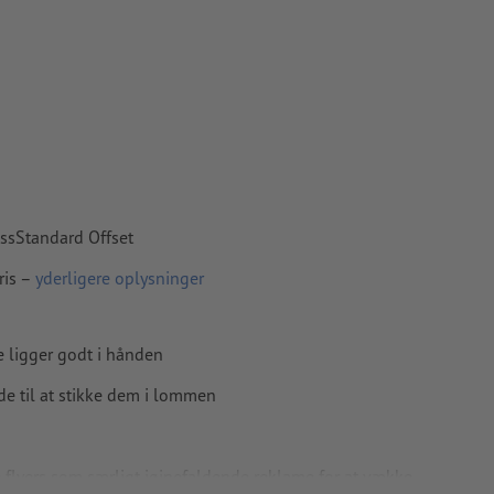
apir,
essStandard Offset
ris –
yderligere oplysninger
de ligger godt i hånden
de til at stikke dem i lommen
nde flyers som særligt iøjnefaldende reklame for at vække