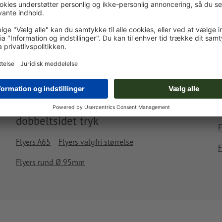
Leveres ca.:
kr. 550,35
kr. 
fre. d. 14. aug. - tir. d. 18. aug.
ekskl. moms
inkl. 2
Vægt: ca.
1,63 kg
Flyers/Løsblade, DVD-cover,
dobbeltsidet tryk
F
Flyers A65
Flyers valgfri størrelse
F
Flyers rund Ø 95mm