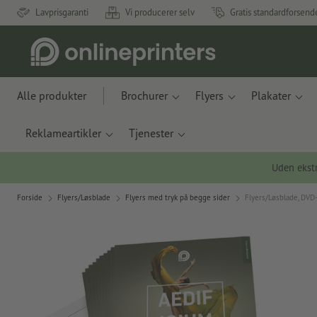
Lavprisgaranti
Vi producerer selv
Gratis standardforsend
Alle produkter
Brochurer
Flyers
Plakater
Reklameartikler
Tjenester
Uden ekstr
Forside
Flyers/Løsblade
Flyers med tryk på begge sider
Flyers/Løsblade, DVD-