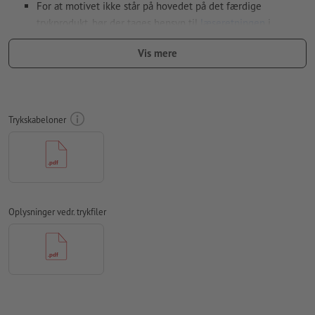
For at motivet ikke står på hovedet på det færdige
trykprodukt, bør der tages hensyn til
læseretningen
i
trykfilerne
Vis mere
Opløsning:
300 dpi
Medtag en margen
beskæring
på 2 mm, vigtige oplysninger skal
være mindst 4 mm fra det endelige formats kant
Trykskabeloner
farvetilstand:
CMYK, FOGRA51 (PSO Coated v3) til bestrøget
papir, FOGRA52 (PSO Uncoated v3 FOGRA52) til ubestrøget
papir
Vi kontrollerer ikke for
stavefejl og/eller typografiske fejl
Oplysninger vedr. trykfiler
Vi kontrollerer ikke
overtrykningsindstillingerne
Kommentarer
slettes og trykkes ikke
Formularfeltets
indhold vil blive trykt
Hvordan opretter jeg udskriftsdata korrekt?