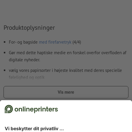
Produktoplysninger
For- og bagside
med firefarvetryk
(4/4)
Gør med dette haptiske medie en forskel overfor overfloden af
digitale nyheder.
vælg vores papirsorter i højeste kvalitet med deres specielle
følelighed og optik
papirer fra Gmund i højeste kvalitet, eksklusivt hos
Vis mere
Onlineprinters
Fakta vedr. sikkerhed og producent