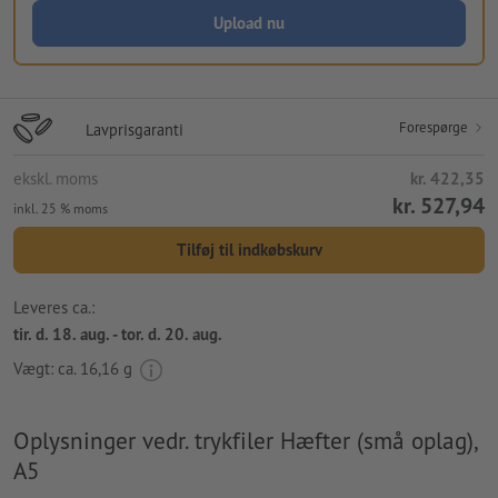
Upload nu
Forespørge
Lavprisgaranti
ekskl. moms
kr. 422,35
kr. 527,94
inkl. 25 % moms
Tilføj til indkøbskurv
Leveres ca.:
tir. d. 18. aug. - tor. d. 20. aug.
Vægt: ca.
16,16 g
Oplysninger vedr. trykfiler Hæfter (små oplag),
A5