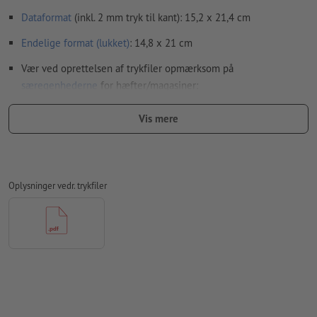
Dataformat
(inkl. 2 mm tryk til kant): 15,2 x 21,4 cm
Endelige format
(lukket)
: 14,8 x 21 cm
Vær ved oprettelsen af trykfiler opmærksom på
særegenhederne
for hæfter/magasiner:
Tilrettelægning af siderne:
Vis mere
vi overtager udskydningen af indmaden, dvs.
tilrettelægning og positionering af siderne på trykarket
dertil har vi brug for en PDF-fil med fortløbende
Oplysninger vedr. trykfiler
enkeltsider
hvis du arbejder med dobbeltsider i dit layoutprogram,
skal du efterfølgende eksportere disse som fortløbende
enkeltsider
OBS: En indvendig del på 32 sider svarer til 16 ark (med
hver en for- og bagside)
Opløsning:
300 dpi