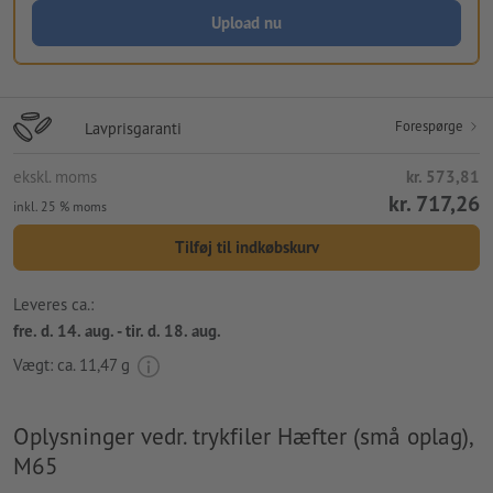
Upload nu
Forespørge
Lavprisgaranti
ekskl. moms
kr. 573,81
kr. 717,26
inkl. 25 % moms
Tilføj til indkøbskurv
Leveres ca.:
fre. d. 14. aug. - tir. d. 18. aug.
Vægt: ca.
11,47 g
Oplysninger vedr. trykfiler Hæfter (små oplag),
M65