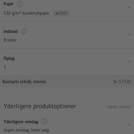
Papir
130 g/m² kunsttrykpapir
PEFC
Indmad
8 sider
Oplag
1
Basispris (ekskl. moms)
kr.
573,81
Yderligere produktoptioner
ekskl. moms
Yderligere omslag
ingen omslag
, intet valg