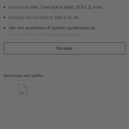
Dataformat
(inkl. 2 mm tryk til kant): 10,9 x 21,4 cm
Endelige format
(lukket)
: 10,5 x 21 cm
Vær ved oprettelsen af trykfiler opmærksom på
særegenhederne
for hæfter/magasiner:
Tilrettelægning af siderne:
Vis mere
vi overtager udskydningen af indmaden, dvs.
tilrettelægning og positionering af siderne på trykarket
dertil har vi brug for en PDF-fil med fortløbende
Oplysninger vedr. trykfiler
enkeltsider
hvis du arbejder med dobbeltsider i dit layoutprogram,
skal du efterfølgende eksportere disse som fortløbende
enkeltsider
OBS: En indvendig del på 32 sider svarer til 16 ark (med
hver en for- og bagside)
Opløsning:
300 dpi