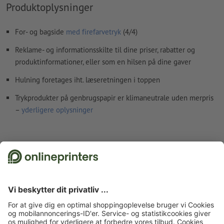
Produktoplysninger
For- og bagside
med firefarvetryk
(4/4)
Reklame- og informationsskilte til dine priser, rabatter og
produktinformationer, eller som en hilsen på dine gaver
Hulning foretages iht. læseretningen i toppen
Trykprodukter på genbrugspapir er klimaneutrale uden merpris
–
yderligere oplysninger
Fakta vedr. sikkerhed og producent
Forside
Hængemærke
Hængemærker
Hængemærker, diameter på 9,5 cm,
rund