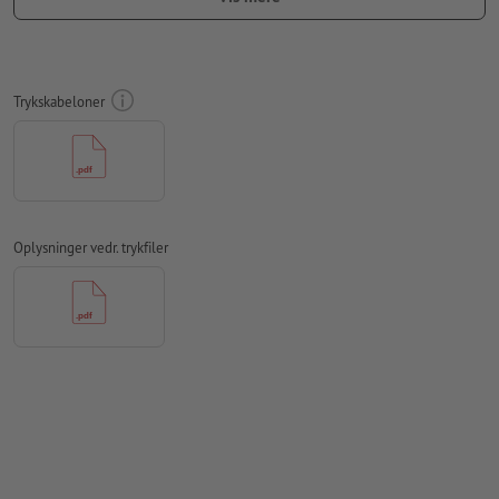
Medtag en margen
beskæring
på 2 mm, vigtige oplysninger skal
være mindst 4 mm fra det endelige formats kant
Skrifttyper
skal integreres helt eller konverteres til kurver
Trykskabeloner
farvetilstand:
CMYK, FOGRA51 (PSO Coated v3) til bestrøget
papir, FOGRA52 (PSO Uncoated v3 FOGRA52) til ubestrøget
papir
Vi kontrollerer ikke for
stavefejl og/eller typografiske fejl
Oplysninger vedr. trykfiler
Vi kontrollerer ikke
overtrykningsindstillingerne
Kommentarer
slettes og trykkes ikke
Formularfeltets
indhold vil blive trykt
Hvordan opretter jeg udskriftsdata korrekt?