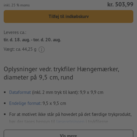
kr. 503,99
inkl. 25 % moms
Tilføj til indkøbskurv
Leveres ca.:
tir. d. 18. aug. - tor. d. 20. aug.
Vægt: ca.
44,25 g
Oplysninger vedr. trykfiler Hængemærker,
diameter på 9,5 cm, rund
Dataformat
(inkl. 2 mm tryk til kant): 9,9 x 9,9 cm
Endelige format
: 9,5 x 9,5 cm
For at motivet ikke står på hovedet på det færdige trykprodukt,
bør der tages hensyn til
læseretningen
i trykfilerne
Opløsning:
300 dpi
Vis mere