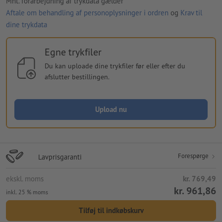
Mht. forarbejdning af trykdata gælder
Aftale om behandling af personoplysninger i ordren
og
Krav til
dine trykdata
Egne trykfiler
Du kan uploade dine trykfiler før eller efter du
afslutter bestillingen.
Upload nu
Forespørge
Lavprisgaranti
ekskl. moms
kr. 769,49
kr. 961,86
inkl. 25 % moms
Tilføj til indkøbskurv