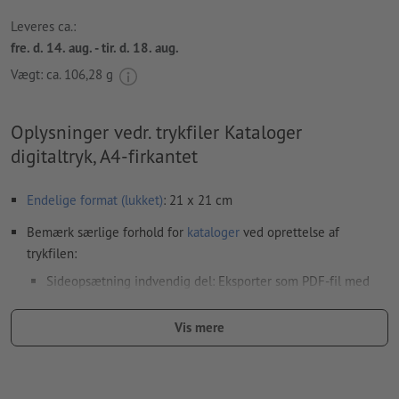
Leveres ca.:
fre. d. 14. aug. - tir. d. 18. aug.
Vægt: ca.
106,28 g
Oplysninger vedr. trykfiler Kataloger
digitaltryk, A4-firkantet
Endelige format
(lukket)
: 21 x 21 cm
Bemærk særlige forhold for
kataloger
ved oprettelse af
trykfilen:
Sideopsætning indvendig del: Eksporter som PDF-fil med
fortløbende enkeltsider
Vis mere
Sideopsætning omslag: Opret og eksporter som
færdigmonterede dobbeltsider (inklusive rygbredde)
Finish
omslag: Vær opmærksom på vores definitioner ved