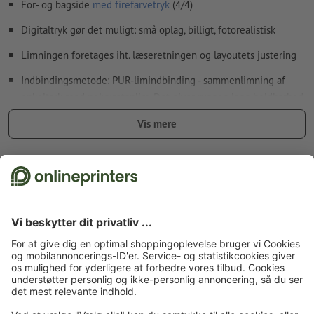
For- og bagside
med firefarvetryk
(4/4)
Hvordan opretter jeg udskriftsdata korrekt?
Digitaltryk gør det muligt: små oplag, billigt, fotorealistisk
Limningen foretages iht. læseretningen og layoutets justering
Indbindingsmetode: PUR-limindbinding - sammenlimning af
enkeltark med polyuretanlim. Det giver ryggen lang holdbarhed
og stabilitet.
Vis mere
Bemærk:
Den valgfrie hulning foretages jf. standard (ISO 838).
Fakta vedr. sikkerhed og producent
Forside
Kataloger
Kataloger digitaltryk (små oplag)
Kataloger digitaltryk, A4-
firkantet
Tilmeld dig til nyhedsbrevet og få en rabatkupon på 15 %