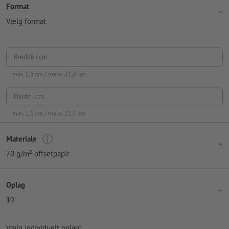
Format
Vælg format
Bredde i cm
min.
1,5
cm / maks.
21,0
cm
Højde i cm
min.
1,5
cm / maks.
21,0
cm
Materiale
70 g/m² offsetpapir
Oplag
10
Vælg individuelt oplag: