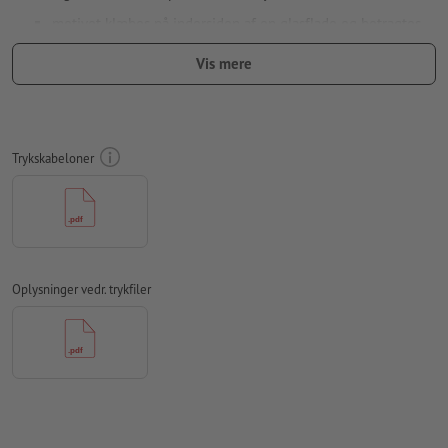
motivet klæbes på indersiden af en glasflade og betragtes
udefra. Den nødvendige spejlvending af trykfilerne tager vi
Vis mere
os af
Opløsning:
300 dpi
Medtag en margen
beskæring
på 2 mm, vigtige oplysninger skal
Trykskabeloner
være mindst 4 mm fra det endelige formats kant
farvetilstand:
CMYK, FOGRA51 (PSO Coated v3) til bestrøget
papir
Vi kontrollerer ikke for
stavefejl og/eller typografiske fejl
Oplysninger vedr. trykfiler
Vi kontrollerer ikke
overtrykningsindstillingerne
Transparenser
skal generelt reduceres
Kommentarer
slettes og trykkes ikke
Formularfeltets
indhold vil blive trykt