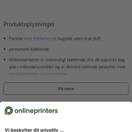
Hvordan opretter jeg udskriftsdata korrekt?
Produktoplysninger
Forside
med firefarvetryk
, bagside uden tryk (4/0)
permanent klæbende
klistermærkerne er indvendigt klæbende, dvs. de placeres bag
glas i indendørsområder og er dermed optimalt beskyttet mod
vejrpåvirkninger og vandalisme
reklamebudskaber kan perfekt læses udefra
Vis mere
perfekt som synsafskærmning, dekoration eller klassisk
reklameklistermærke bag glas
Fakta vedr. sikkerhed og producent
god UV- og temperaturbestandighed
til inden- og udendørsbrug