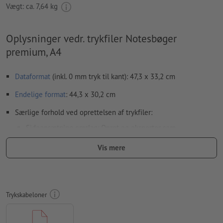
Vægt: ca.
7,64 kg
Oplysninger vedr. trykfiler Notesbøger
premium, A4
Dataformat
(inkl. 0 mm tryk til kant): 47,3 x 33,2 cm
Endelige format
: 44,3 x 30,2 cm
Særlige forhold ved oprettelsen af trykfiler:
Sideopsætning omslag: Opret og eksporter som
færdigmonterede dobbeltsider (inklusive rygbredde)
Vis mere
til hver trykordre kan der kun uploades ét omslagsmotiv
Opløsning:
300 dpi
Skrifttyper
skal integreres helt eller konverteres til kurver
Trykskabeloner
farvetilstand:
CMYK, FOGRA51 (PSO Coated v3) til bestrøget