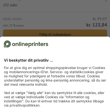
Version af genbrugspapir:
192 sider
omslag: hardcover af 120 g/m² genbrugspapir på uvatteret
gråt pap/bogbinderpap (1,9 mm)
ekskl. moms
kr. 99,07
indmad: 90 g/m² genbrugspapir inklusiv mikroperforering
kr. 123,84
inkl. 25 % moms
forsats og eftersats (dobbeltsider, som forbinder bogbindet
Tilføj til indkøbskurv
med indmaden): 150 g/m² genbrugspapir
Standardforsendelse (DPD)
tir. d. 11. aug.
Forside
Notesbøger
Notesbøger premium
Notesbøger premium, A4
Tilmeld dig til nyhedsbrevet og få en rabatkupon på 15 %
Om os