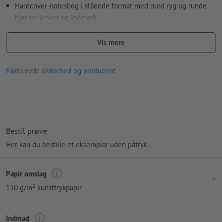
Hardcover-notesbog i stående format med rund ryg og runde
hjørner (cover og indmad)
med indstikslomme, farvet elastik til pen og farvet
Vis mere
elastiklukning (15 mm)
sideantal: 192 sider (indvendig)
Fakta vedr. sikkerhed og producent
limbinding: i venstre side
kapitælbånd: hvidt
papir:
Bestil prøve
omslag: hardcover af 150 g/m² kunsttrykpapir på uvatteret
Her kan du bestille et eksemplar uden påtryk.
gråt pap/bogbinderpap (1,9 mm) med mat eller blank
filmlaminering
Papir omslag
indmad: 90 g/m² offsetpapir inklusiv mikroperforering
150 g/m² kunsttrykpapir
forsats og eftersats (dobbeltsider, som forbinder bogbindet
med indmaden): 140 g/m² offsetpapir, hvidt
Indmad