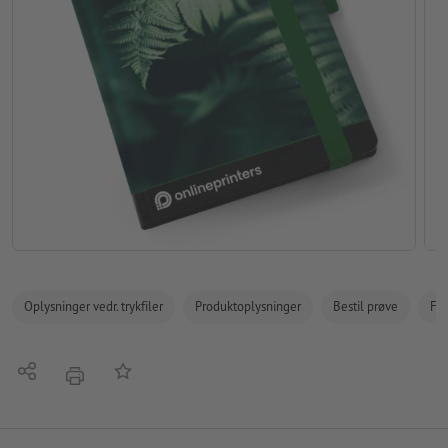
Oplysninger vedr. trykfiler
Produktoplysninger
Bestil prøve
Fak
Del
Tilføj til huskelisten
tryk