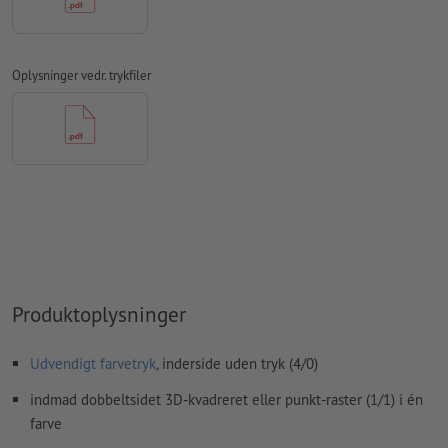
papir
Vi kontrollerer ikke for
stavefejl og/eller typografiske fejl
Vi kontrollerer ikke
overtrykningsindstillingerne
Oplysninger vedr. trykfiler
Kommentarer
slettes og trykkes ikke
Formularfeltets
indhold vil blive trykt
Hvordan opretter jeg udskriftsdata korrekt?
Produktoplysninger
Udvendigt farvetryk
, inderside uden tryk (4/0)
indmad dobbeltsidet 3D-kvadreret eller punkt-raster (1/1) i én
farve