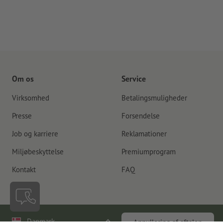
Om os
Service
Virksomhed
Betalingsmuligheder
Presse
Forsendelse
Job og karriere
Reklamationer
Miljøbeskyttelse
Premiumprogram
Kontakt
FAQ
Danmark
Annullering af aftalen