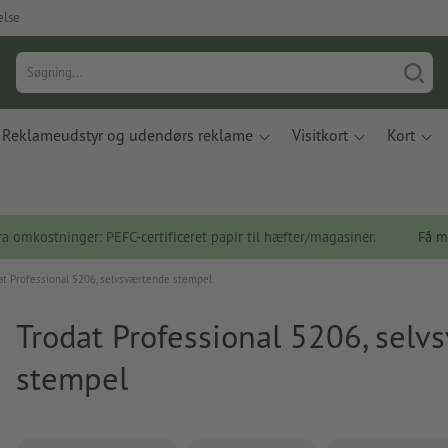
else
Reklameudstyr og udendørs reklame
Visitkort
Kort
a omkostninger: PEFC-certificeret papir til hæfter/magasiner.
Få m
at Professional 5206, selvsværtende stempel
Trodat Professional 5206, sel
stempel