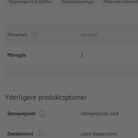
Oplysninger vedr. trykfiler
Produktoplysninger
Fakta vedr. sikkerhe
Materiale
stempel
Mængde
1
Yderligere produktoptioner
Stempelpude
stempelpude, sort
Datakontrol
uden datakontrol