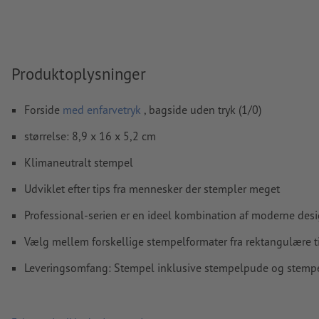
Opløsning:
600 dpi
Hvordan opretter jeg udskriftsdata korrekt?
Produktoplysninger
Forside
med enfarvetryk
, bagside uden tryk (1/0)
størrelse: 8,9 x 16 x 5,2 cm
Klimaneutralt stempel
Udviklet efter tips fra mennesker der stempler meget
Professional-serien er en ideel kombination af moderne desi
Vælg mellem forskellige stempelformater fra rektangulære ti
Leveringsomfang: Stempel inklusive stempelpude og stemp