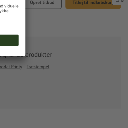
605,29
Opret tilbud
Tilføj til indkøbskurv
5 % moms
Lignende produkter
rodat Printy
Træstempel