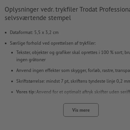
Oplysninger vedr. trykfiler Trodat Profession
selvsværtende stempel
Dataformat: 5,5 x 3,2 cm
Særlige forhold ved oprettelsen af trykfiler:
Tekster, objekter og grafiker skal oprettes i 100 % sort; b
ingen gråtoner
Anvend ingen effekter som skygger, forløb, rastre, transpa
Skriftstørrelse: mindst 7 pt, skriftens tyndeste linje 0,2 m
Vores tip:
Anvend for et optimalt aftryk skrifter uden serif
Arial, Verdana eller Helvetica
Afstand motiv til det beskårne format: mindst 1 mm
Vis mere
Linjetykkelse: mindst 1 pt (0,4 mm)