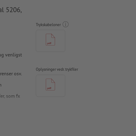
al 5206,
Trykskabeloner
rug venligst
Oplysninger vedr. trykfiler
renser osv.
m
fer, som fx