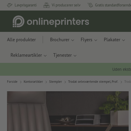
Lavprisgaranti
Vi producerer selv
Gratis standardforsend
Alle produkter
Brochurer
Flyers
Plakater
Reklameartikler
Tjenester
Uden ekstr
Forside
Kontorartikler
Stempler
Trodat selvsværtende stempel, Prof.
Trod