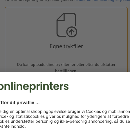
Egne trykfiler
Du kan uploade dine trykfiler før eller efter du afslutter
bestillingen.
Upload nu
Leveres ca.: