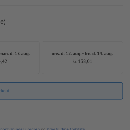
e)
 man. d. 17. aug.
ons. d. 12. aug. - fre. d. 14. aug.
4,42
kr. 138,01
ckout.
noplysninger i ordren
og
Krav til dine trykdata