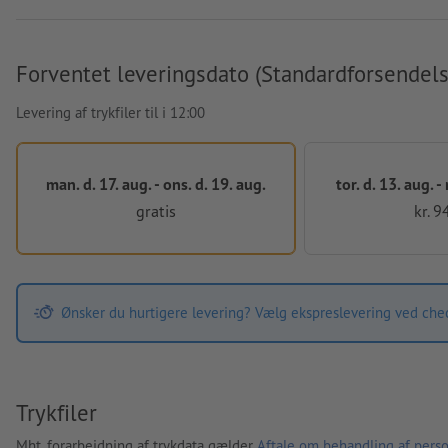
Forventet leveringsdato (Standardforsendels
Levering af trykfiler til i 12:00
man. d. 17. aug. - ons. d. 19. aug.
tor. d. 13. aug. -
gratis
kr. 9
Ønsker du hurtigere levering? Vælg ekspreslevering ved che
Trykfiler
Mht. forarbejdning af trykdata gælder
Aftale om behandling af perso