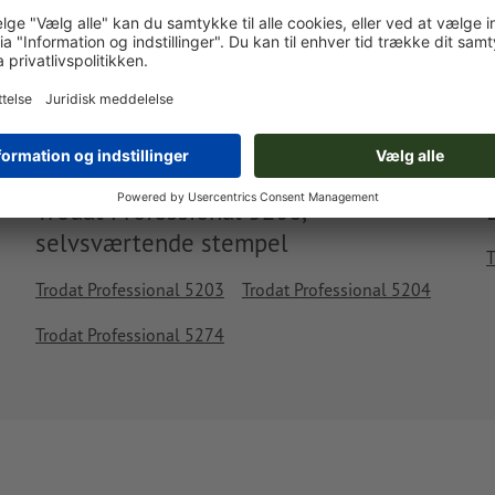
kr. 484,23
kr. 
man. d. 17. aug. - ons. d. 19. aug.
ekskl. moms
inkl. 2
Vægt: ca.
209,6 g
Trodat Professional 5206,
selvsværtende stempel
T
Trodat Professional 5203
Trodat Professional 5204
Trodat Professional 5274