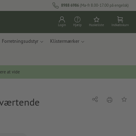
8988 6986
(Ma-fr 8.00-17.00 på engelsk)
Login
Hjælp
Huskeliste
Indkøbskurv
Forretningsudstyr
Klistermærker
ere at vide
vsværtende
tryk
Del
Tilføj t