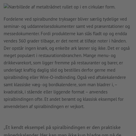
Fordelene ved spiralbundne tryksager bliver særlig tydelige ved
seminar- og uddannelsesdokumenter samt ved præsentationer og
messedokumenter. Fordi produkterne kan slås fladt op og endda
vendes 360 grader tilbage, er det nemt at tilføje noter i hånden.
Der opstår ingen knæk, og enkelte ark løsner sig ikke. Det er også
meget populært i restaurationsbranchen. Mange menu- og
drikkevarekort, som ligger fremme på restauranter og barer, er
underlagt kraftig daglig slid og bestilles derfor gerne med
spiralbinding eller Wire-O-indbinding. Også ved aftalekalendere
samt klassiske væg- og bordkalendere, som man bladrer i, –
kvadratisk, i stående eller liggende format – anvendes
spiralbindingen ofte. Et andet berømt og klassisk eksempel for
anvendelsen af spiralbindingen er vejkort.
„Et kendt eksempel på spiralbindingen er den praktiske
månedskalender. Her kan man ikke kun bladre om på de