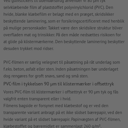
Ved gulvstickers til udendørsbrug anvender vi 80
µ
m
tyk
selvklæbende film af plaststoffet polyvinylchlorid (PVC). Den
hvide, blanke klæbefilm er belagt med en præget, skridsikker
beskyttende laminering, som er forsikringscertificeret med henblik
på mulige personskader. Takket være den skridsikre struktur bliver
overfladen mat og trinsikker. På den måde nedsættes risikoen for
at glide på klistermærkerne. Den beskyttende laminering beskytter
desuden trykket mod ridser.
PVC-filmen er særlig velegnet til påsætning på råt underlag som
f.eks. beton, asfalt eller sten. Inden påsætningen bør underlaget
dog rengøres for groft snavs, sand og små sten.
PVC-film i tykkelsen 90
µ
m
til klistermærker i offsettryk
Vores PVC-film til klistermærker i offsettryk er 90
µ
m
tyk og fås
valgfrit enten transparent eller i hvid.
Filmens bagside er forsynet med klæbestof og er ved den
transparente variant anbragt på et ikke slidset bærepapir, ved den
hvide variant på et slidset bærepapir. Papirvægten af PVC-filmen,
klæbestoffet og bæremidlet er sammenlagt 260 g/m².