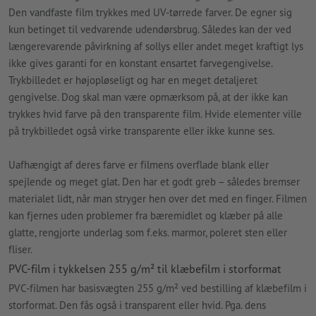
Den vandfaste film trykkes med UV-tørrede farver. De egner sig
kun betinget til vedvarende udendørsbrug. Således kan der ved
længerevarende påvirkning af sollys eller andet meget kraftigt lys
ikke gives garanti for en konstant ensartet farvegengivelse.
Trykbilledet er højopløseligt og har en meget detaljeret
gengivelse. Dog skal man være opmærksom på, at der ikke kan
trykkes hvid farve på den transparente film. Hvide elementer ville
på trykbilledet også virke transparente eller ikke kunne ses.
Uafhængigt af deres farve er filmens overflade blank eller
spejlende og meget glat. Den har et godt greb – således bremser
materialet lidt, når man stryger hen over det med en finger. Filmen
kan fjernes uden problemer fra bæremidlet og klæber på alle
glatte, rengjorte underlag som f.eks. marmor, poleret sten eller
fliser.
PVC-film i tykkelsen 255 g/m² til klæbefilm i storformat
PVC-filmen har basisvægten 255 g/m² ved bestilling af klæbefilm i
storformat. Den fås også i transparent eller hvid. Pga. dens