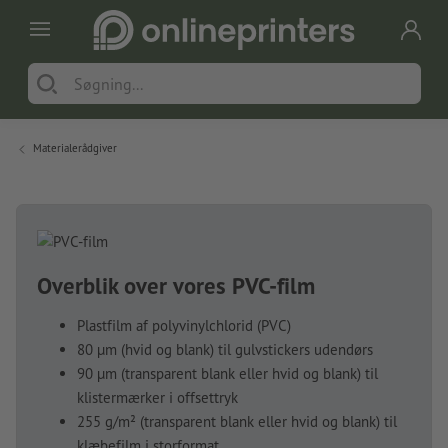
Materialerådgiver
Overblik over vores PVC-film
Plastfilm af polyvinylchlorid (PVC)
80
µ
m
(hvid og blank) til gulvstickers udendørs
90
µ
m
(transparent blank eller hvid og blank) til
klistermærker i offsettryk
255 g/m² (transparent blank eller hvid og blank) til
klæbefilm i storformat