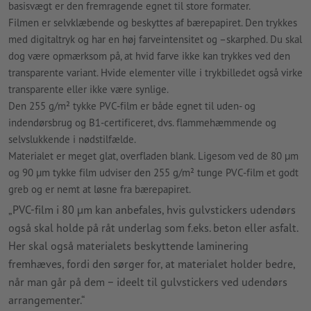
basisvægt er den fremragende egnet til store formater.
Filmen er selvklæbende og beskyttes af bærepapiret. Den trykkes
med digitaltryk og har en høj farveintensitet og –skarphed. Du skal
dog være opmærksom på, at hvid farve ikke kan trykkes ved den
transparente variant. Hvide elementer ville i trykbilledet også virke
transparente eller ikke være synlige.
Den 255 g/m² tykke PVC-film er både egnet til uden- og
indendørsbrug og B1-certificeret, dvs. flammehæmmende og
selvslukkende i nødstilfælde.
Materialet er meget glat, overfladen blank. Ligesom ved de 80
µ
m
og 90
µ
m
tykke film udviser den 255 g/m² tunge PVC-film et godt
greb og er nemt at løsne fra bærepapiret.
„PVC-film i 80
µ
m
kan anbefales, hvis gulvstickers udendørs
også skal holde på råt underlag som f.eks. beton eller asfalt.
Her skal også materialets beskyttende laminering
fremhæves, fordi den sørger for, at materialet holder bedre,
når man går på dem – ideelt til gulvstickers ved udendørs
arrangementer.“