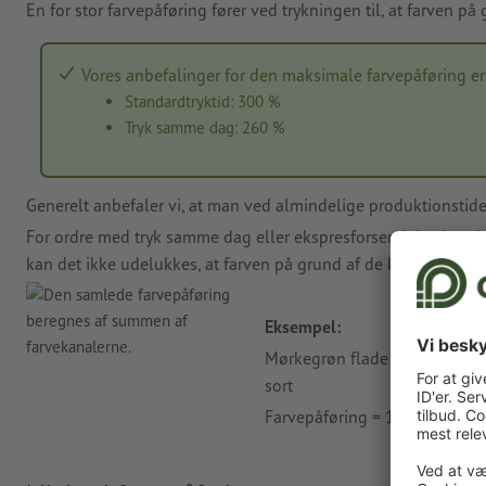
En for stor farvepåføring fører ved trykningen til, at farven p
Vores anbefalinger for den maksimale farvepåføring er
Standardtryktid: 300 %
Tryk samme dag: 260 %
Generelt anbefaler vi, at man ved almindelige produktionstid
For ordre med tryk samme dag eller ekspresforsendelse bør du
kan det ikke udelukkes, at farven på grund af de korte tørreti
Eksempel:
Mørkegrøn flade med sammen
sort
Farvepåføring = 100 % C + 40