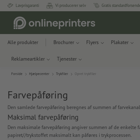
Lavprisgaranti
Vi producerer selv
Gratis standardforsend
Alle produkter
Brochurer
Flyers
Plakater
Reklameartikler
Tjenester
Forside
Hjælpecenter
Trykfiler
Opret trykfiler
Farvepåføring
Den samlede farvepåføring beregnes af summen af farvekanal
Maksimal farvepåføring
Den maksimale farvepåføring angiver summen af de enkelte f
papiret//trykstoffet maksimalt kan påføres i trykprocessen.