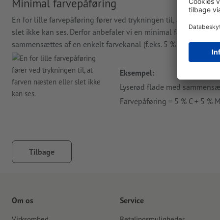
Minimal farvepåføring
En for lille farvepåføring fører ved trykningen til, at farven p
slet ikke kan ses. Derfor anbefaler vi en minimal farvepåføring 
sammensættes af en enkelt farvekanal (f.eks. 5 % cyan, 0 % mag
Eksempel:
Lyserød flade med sammensæt
Farvepåføring = 5 % C + 5 % M
Tilbage
Om os
Service
Virksomhed
Betalingsmuligheder