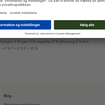
å trykproduktet alt efter trykmetoden og trykstoffet næsten eller
på ca. 3 til 5 % pr. farvekanal, hvor en farve også kan
enta, 0 % yellow, 0 % sort).
ningen 5 % cyan, 5 % magenta, 0 % yellow og 0 % sort
 + 0 % Y + 0 % K = 10 %
Blog
Photoshop-vejledninger