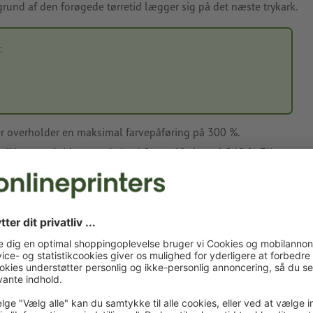
å grund af den forøgede tørretid lægger sig på det næste trykark.
:
er overholder en maksimal farvepåføring på 300 %.
 ikke overskride en maksimal farvepåføring på 260 %. Ellers
der lægger sig på det næste ark.
sætningen 100 % cyan, 40 % magenta, 100 % yellow og 60 %
 % M + 100 % Y + 60 % K = 300 %