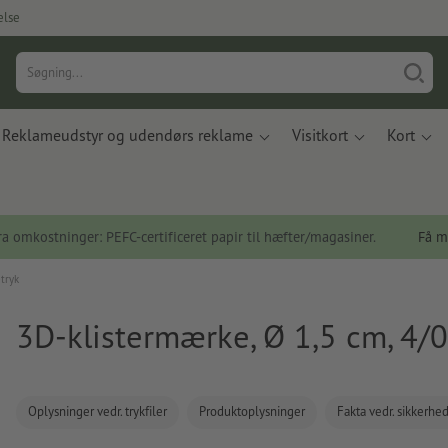
else
Reklameudstyr og udendørs reklame
Visitkort
Kort
a omkostninger: PEFC-certificeret papir til hæfter/magasiner.
Få m
tryk
3D-klistermærke, Ø 1,5 cm, 4/0
Oplysninger vedr. trykfiler
Produktoplysninger
Fakta vedr. sikkerhe