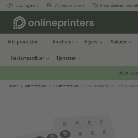
Lavprisgaranti
Vi producerer selv
Gratis standardforsend
Alle produkter
Brochurer
Flyers
Plakater
Reklameartikler
Tjenester
Uden ekstr
Forside
Klistermærker
3D klistermærker
3D-klistermærke, Ø 1,5 cm, 4/0-farve