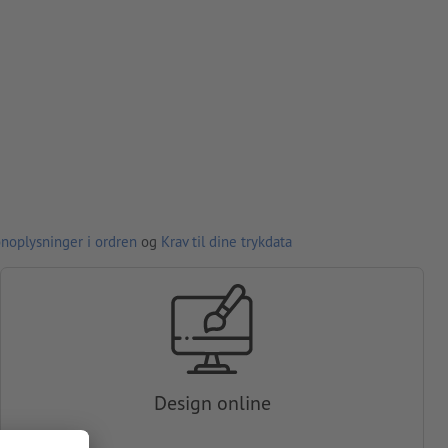
noplysninger i ordren
og
Krav til dine trykdata
Design online