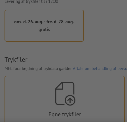
Levering af trykfiler til i 12:00
ons. d. 26. aug. - fre. d. 28. aug.
gratis
Trykfiler
Mht. forarbejdning af trykdata gælder
Aftale om behandling af perso
Egne trykfiler