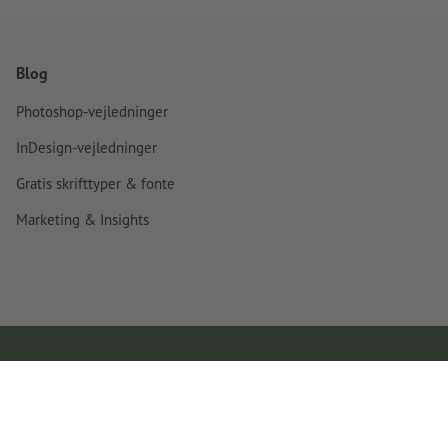
Blog
Photoshop-vejledninger
InDesign-vejledninger
Gratis skrifttyper & fonte
Marketing & Insights