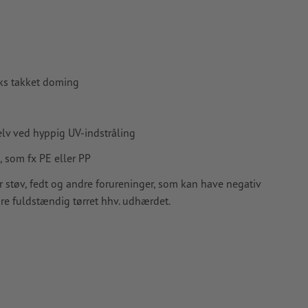
apir,
iks takket doming
selv ved hyppig UV-indstråling
, som fx PE eller PP
 støv, fedt og andre forureninger, som kan have negativ
re fuldstændig tørret hhv. udhærdet.