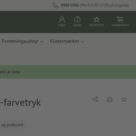
8988 6986
(Ma-fr 8.00-17.00 på engelsk)
Login
Hjælp
Huskeliste
Indkøbskurv
Forretningsudstyr
Klistermærker
ere at vide
-farvetryk
tryk
Del
Tilføj t
d og producent