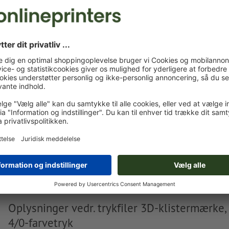
Du kan uploade dine trykfiler før eller efter du afslutter
bestillingen.
Upload nu
Leveres ca.:
kr. 275,69
kr. 
ons. d. 26. aug. - fre. d. 28. aug.
ekskl. moms
inkl. 2
Vægt: ca.
1,65 g
Oplysninger vedr. trykfiler 3D-klistermærke,
4/0-farvetryk