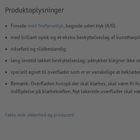
mindst 3 mm fra det endelige formats kant
Produktoplysninger
Skrifttyper
skal integreres helt eller konverteres til kurver
Forside
med firefarvetryk
, bagside uden tryk (4/0)
farvetilstand:
CMYK, FOGRA51 (PSO Coated v3) til bestrøget p
FOGRA52 (PSO Uncoated v3 FOGRA52) til ubestrøget papir
med brillant optik og et ekstra beskyttelseslag af kunstharp
Vi kontrollerer ikke for
stavefejl og/eller typografiske fejl
ridsefast og slidbestandig
Vi kontrollerer ikke
overtrykningsindstillingerne
lang levetid takket beskyttelseslag; påtrykket blegner ikke 
Kommentarer
slettes og trykkes ikke
specielt egnet til overflader som er er vanskelige at beklæbe
Formularfeltets
indhold vil blive trykt
Bemærk: Overfladen hvorpå der skal klæbes, skal være fri for
indflydelse på klæbekraften. Nyt lakerede overflader skal væ
Hvordan opretter jeg udskriftsdata korrekt?
Fakta vedr. sikkerhed og producent