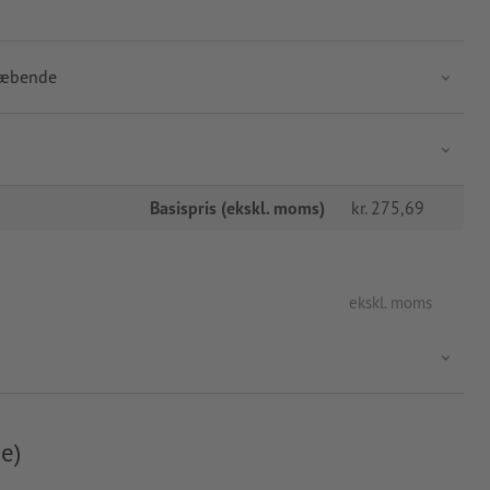
klæbende
Basispris (ekskl. moms)
kr.
275,69
ekskl. moms
e)