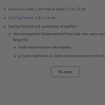
Dataformat
(inkl. 2 mm tryk til kant): 1,9 x 1,9 cm
Endelige format
: 1,5 x 1,5 cm
Særlige forhold ved oprettelsen af trykfiler:
Ved transparente klistermærker/folier skal man være o
følgende:
hvide elementer kan ikke trykkes
jo lysere trykfarven er, desto mere transparent virker f
motivet trykkes med læseretning fra højre (selvklæbe
motivets bagside)
Vis mere
hvis et motiv påføres på en rude og skal ses udefra, ska
oprettes spejlvendt
Opløsning:
300 dpi
Medtag en margen
beskæring
på 2 mm, vigtige oplysninger 