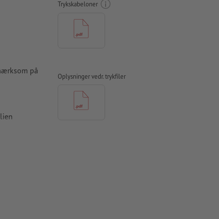
Trykskabeloner
pmærksom på
Oplysninger vedr. trykfiler
olien
nde side på
l trykfilerne
skal være