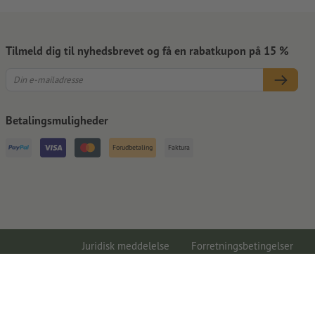
Tilmeld dig til nyhedsbrevet og få en rabatkupon på 15 %
Betalingsmuligheder
Forudbetaling
Faktura
Juridisk meddelelse
Forretningsbetingelser
Databeskyttelse