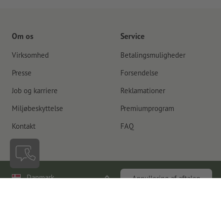
Om os
Service
Virksomhed
Betalingsmuligheder
Presse
Forsendelse
Job og karriere
Reklamationer
Miljøbeskyttelse
Premiumprogram
Kontakt
FAQ
Danmark
Annullering af aftalen