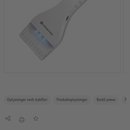
Oplysninger vedr. trykfiler
Produktoplysninger
Bestil prøve
Fak
Del
Tilføj til huskelisten
tryk