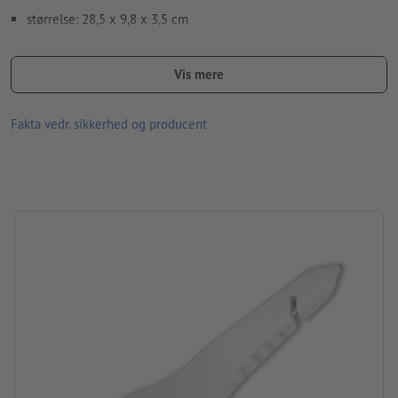
Hvordan opretter jeg udskriftsdata korrekt?
størrelse: 28,5 x 9,8 x 3,5 cm
Husk, at de på skærmen viste farver kan afvige fra de virkelige
produktfarver pga. lysforholdene eller kalibreringen af din
Vis mere
skærm.
Fakta vedr. sikkerhed og producent
Batteritype: 4 knapceller
forarbejdning: tampontryk
Trykposition: i midten