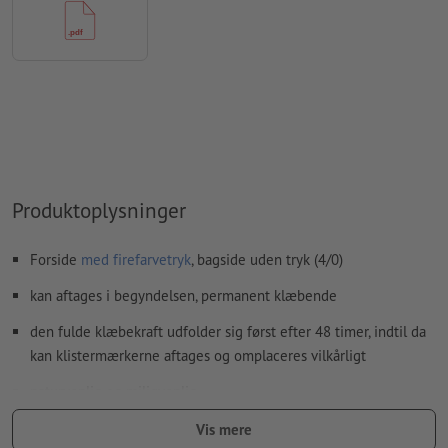
Formularfeltets
indhold vil blive trykt
Hvordan opretter jeg udskriftsdata korrekt?
Produktoplysninger
Forside
med firefarvetryk
, bagside uden tryk (4/0)
kan aftages i begyndelsen, permanent klæbende
den fulde klæbekraft udfolder sig først efter 48 timer, indtil da
kan klistermærkerne aftages og omplaceres vilkårligt
naturvenlig og miljøvenlig
består udelukkende af mineralske og plantelige indholdsstoffer;
Vis mere