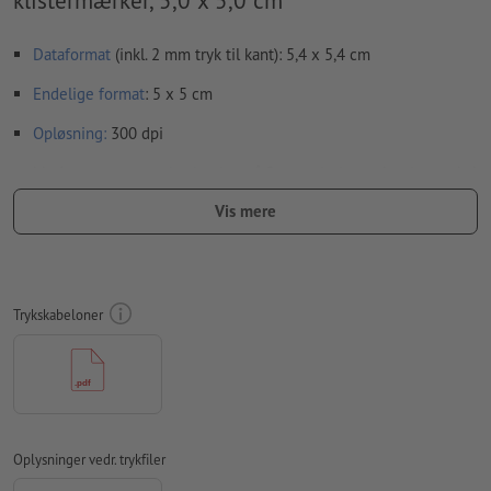
klistermærker, 5,0 x 5,0 cm
Dataformat
(inkl. 2 mm tryk til kant): 5,4 x 5,4 cm
Endelige format
: 5 x 5 cm
Opløsning:
300 dpi
Medtag en margen
beskæring
på 2 mm, vigtige oplysninger skal
være mindst 4 mm fra det endelige formats kant
Vis mere
Skrifttyper
skal integreres helt eller konverteres til kurver
farvetilstand:
CMYK, FOGRA51 (PSO Coated v3) til bestrøget
papir, FOGRA52 (PSO Uncoated v3 FOGRA52) til ubestrøget
Trykskabeloner
papir
Vi kontrollerer ikke for
stavefejl og/eller typografiske fejl
Vi kontrollerer ikke
overtrykningsindstillingerne
Transparenser
skal generelt reduceres
Oplysninger vedr. trykfiler
Kommentarer
slettes og trykkes ikke