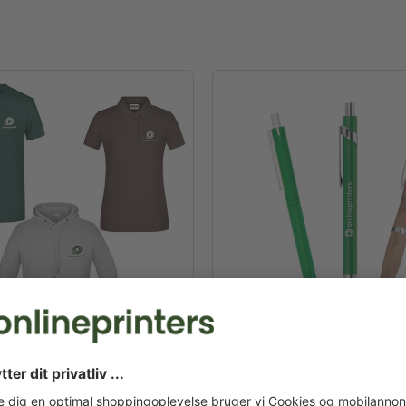
ing & tekstiler
Reklamekuglepenne