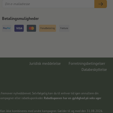
Betalingsmuligheder
Forudbetaling
Faktura
Juridisk meddelelse
Forretningsbetingelser
Databeskyttelse
 fremover nyhedsbrevet. Selvfølgelig kan du til enhver tid igen annullere din
 kampagner eller rabatkuponkoder.
Rabatkuponen har en gyldighed på seks uger
ing. Kan ikke kombineres med andre kampagner. Gælder til og med den 31.08.2026.