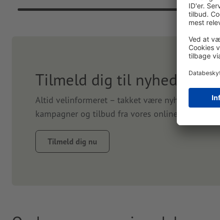
Tilmeld dig til nyhedsbrev
Altid velinformeret – takket være nyhedsbrevet.
kampagner og tilbud fra vores online-trykkeri. T
Tilmeld dig nu