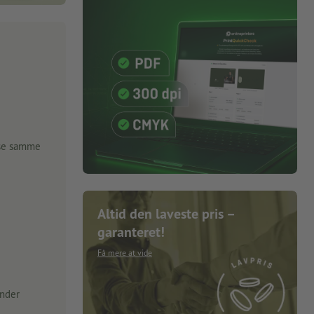
lse samme
Altid den laveste pris –
garanteret!
Få mere at vide
under