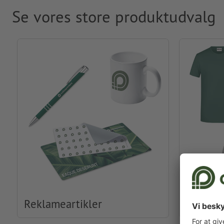
Se vores store produktudvalg
Reklameartikler
Beklædn