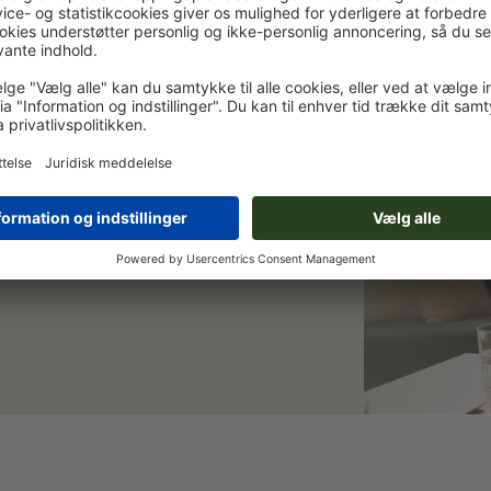
et og spar 15 %
 Vi holder dig opdateret om aktuelle
ilmeld dig nu, og scor velkomstrabat.