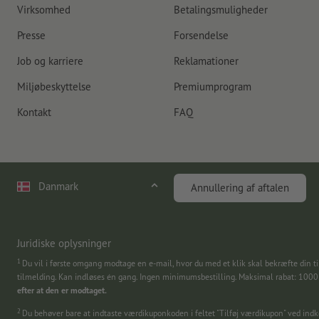
Virksomhed
Betalingsmuligheder
Presse
Forsendelse
Job og karriere
Reklamationer
Miljøbeskyttelse
Premiumprogram
Kontakt
FAQ
Danmark
Annullering af aftalen
Juridiske oplysninger
1
Du vil i første omgang modtage en e-mail, hvor du med et klik skal bekræfte din ti
tilmelding. Kan indløses én gang. Ingen minimumsbestilling. Maksimal rabat: 100
efter at den er modtaget.
2
Du behøver bare at indtaste værdikuponkoden i feltet "Tilføj værdikupon" ved in