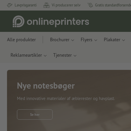
Lavprisgaranti
Vi producerer selv
Gratis standardforsend
Alle produkter
Brochurer
Flyers
Plakater
Reklameartikler
Tjenester
Nye notesbøger
Med innovative materialer af æblerester og havplast.
Se her