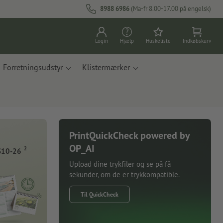
8988 6986
(Ma-fr 8.00-17.00 på engelsk)
Login
Hjælp
Huskeliste
Indkøbskurv
Forretningsudstyr
Klistermærker
PrintQuickCheck powered by
OP_AI
2
S10-26
Upload dine trykfiler og se på få
sekunder, om de er trykkompatible.
Til QuickCheck