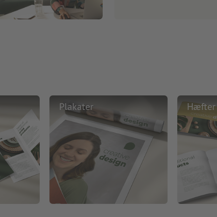
Plakater
Hæfter