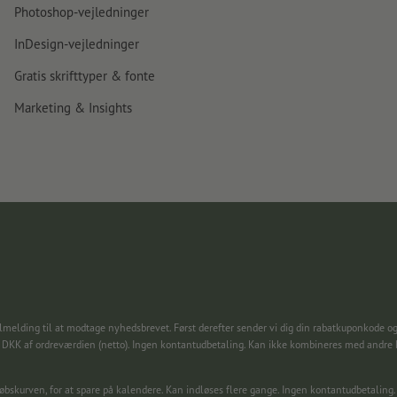
Photoshop-vejledninger
InDesign-vejledninger
Gratis skrifttyper & fonte
Marketing & Insights
lmelding til at modtage nyhedsbrevet. Først derefter sender vi dig din rabatkuponkode og
0 DKK af ordreværdien (netto). Ingen kontantudbetaling. Kan ikke kombineres med andre
dkøbskurven, for at spare på kalendere. Kan indløses flere gange. Ingen kontantudbetal