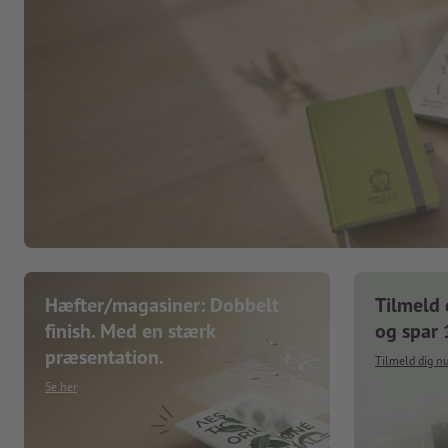
Hæfter/magasiner: Dobbelt
Tilmeld 
finish. Med en stærk
og spar
præsentation.
Tilmeld dig n
Se her