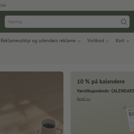
else
Reklameudstyr og udendørs reklame
Visitkort
Kort
10 % på kalendere
Værdikuponkode: CALENDAR
Bestil nu