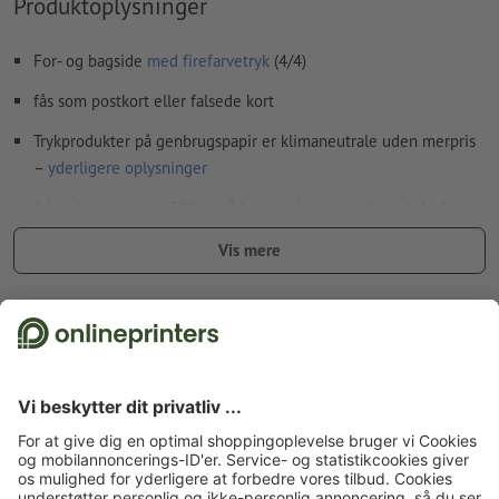
Produktoplysninger
For- og bagside
med firefarvetryk
(4/4)
fås som postkort eller falsede kort
Trykprodukter på genbrugspapir er klimaneutrale uden merpris
–
yderligere oplysninger
falset levering ved 300 g/m² kunsttrykpapir mulig, valgfri finish
bortfalder
Vis mere
levering, hvis der ikke findes valgmuligheder: plano ligende
(med bukkelinjer, dog ikke falset)
Fakta vedr. sikkerhed og producent
Forside
Kort
Bryllupsinvitationer
Bryllupsinvitationer standard
Bryllupsinvitationer, A5-firkantet