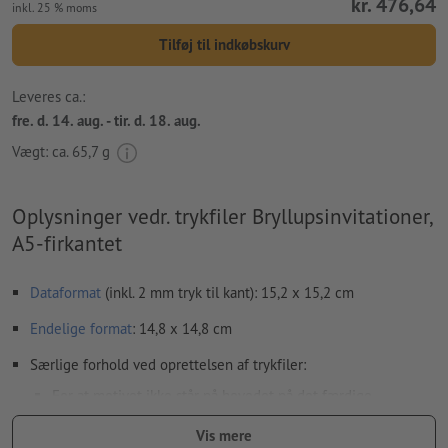
kr. 476,64
inkl. 25 % moms
Tilføj til indkøbskurv
Leveres ca.:
fre. d. 14. aug. - tir. d. 18. aug.
Vægt: ca.
65,7 g
Oplysninger vedr. trykfiler Bryllupsinvitationer,
A5-firkantet
Dataformat
(inkl. 2 mm tryk til kant): 15,2 x 15,2 cm
Endelige format
: 14,8 x 14,8 cm
Særlige forhold ved oprettelsen af trykfiler:
For at motivet ikke står på hovedet på det færdige
trykprodukt, bør der tages hensyn til
læseretningen
i
Vis mere
trykfilerne