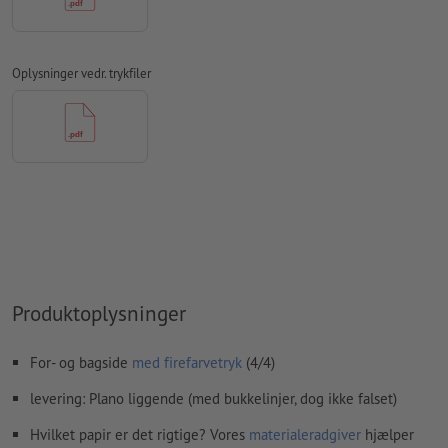
trykprodukt, bør der tages hensyn til
læseretningen
i
trykfilerne
Oplysninger vedr. trykfiler
Opløsning:
300 dpi
Medtag en margen
beskæring
på 2 mm, vigtige oplysninger skal
være mindst 4 mm fra det endelige formats kant
Skrifttyper
skal integreres helt eller konverteres til kurver
farvetilstand:
CMYK, FOGRA51 (PSO Coated v3) til bestrøget
papir, FOGRA52 (PSO Uncoated v3 FOGRA52) til ubestrøget
papir
Vi kontrollerer ikke for
stavefejl og/eller typografiske fejl
Produktoplysninger
Vi kontrollerer ikke
overtrykningsindstillingerne
For- og bagside
med firefarvetryk
(4/4)
Kommentarer
slettes og trykkes ikke
levering: Plano liggende (med bukkelinjer, dog ikke falset)
Formularfeltets
indhold vil blive trykt
Hvilket papir er det rigtige? Vores
materialeradgiver
hjælper