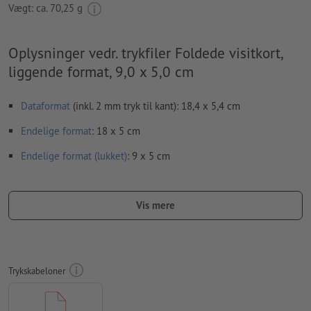
Vægt: ca.
70,25 g
Oplysninger vedr. trykfiler Foldede visitkort,
liggende format, 9,0 x 5,0 cm
Dataformat
(inkl. 2 mm tryk til kant): 18,4 x 5,4 cm
Endelige format
: 18 x 5 cm
Endelige format
(lukket)
: 9 x 5 cm
Særlige forhold ved oprettelsen af trykfiler:
Vær opmærksom på, at upload af en enkelt side for hver fals,
Vis mere
resulterer i fejl ved trykningen. Upload hele layoutet på to
sider, en indvendig og en udvendig side - se datablad
bukkelinjer
kan ikke kontrolleres
Trykskabeloner
vi kan ikke altid tage hensyn til
papirets fiberretning
For at motivet ikke står på hovedet på det færdige