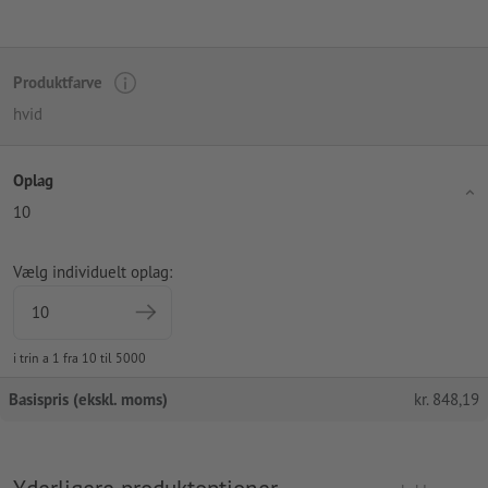
Produktfarve
hvid
Oplag
10
Vælg individuelt oplag:
i trin a 1 fra 10 til 5000
Basispris (ekskl. moms)
kr.
848,19
Yderligere produktoptioner