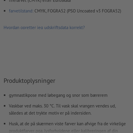
firefarvet (CMYK) efter Euroskala
farvetilstand:
CMYK, FOGRA52 (PSO Uncoated v3 FOGRA52)
Hvordan opretter jeg udskriftsdata korrekt?
Produktoplysninger
gymnastikpose med løbegang og snor som bærerem
Vaskbar ved maks. 30 °C. Til vask skal vrangen vendes ud,
således at det trykte motiv er på indersiden.
Husk, at de på skærmen viste farver kan afvige fra de virkelige
produktfarver pga. lysforholdene eller kalibreringen af din