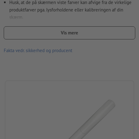
Husk, at de på skærmen viste farver kan afvige fra de virkelige
Hvordan opretter jeg udskriftsdata korrekt?
produktfarver pga. lysforholdene eller kalibreringen af din
skærm.
Materiale: plast
Vis mere
størrelse: 14,9 x ø 1,2 cm
Fakta vedr. sikkerhed og producent
Information: „Made in Germany“
Patron: plastpatron, der skriver blåt
Den særlige G2 Magic flow-patron muliggør længerevarende,
vedvarende skrivning.
mærke: senator®
Pakning: Ikke pakket enkeltvis
forarbejdning: silketryk
Trykposition: i midten på skaftet