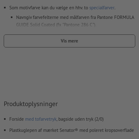
Som motivfarve kan du vælge en hhv. to
specialfarver
.
Navngiv farvefelterne med målfarven fra Pantone FORMULA
GUIDE Solid Coated (fx "Pantone 286 C").
Metallic- og neonfarver er ikke mulige.
Vis mere
Guld (Pantone 871 C) og sølv (Pantone 877 C) er mulige som
trykfarver. Betegn dertil din staffagefarve, som du har
oprettet i dine trykfiler, som „gold“ eller „silver“
Hvis der
trykkes med hvid farve
kan det ske, at
bærematerialet skinner igennem
Den trykklare PDF må kun indeholde vektorer; JPEG- eller
TIFF-billeder og -skabeloner er uegnede
Produktoplysninger
Yderligere informationer og tips om
vektorgrafikker
finder
du i vores hjælpecenter.
Forside
med tofarvetryk
, bagside uden tryk (2/0)
Vi kontrollerer ikke for
stavefejl og/eller typografiske fejl
Plastkuglepen af mærket Senator® med poleret kropsoverflade