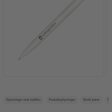
Oplysninger vedr. trykfiler
Produktoplysninger
Bestil prøve
Fak