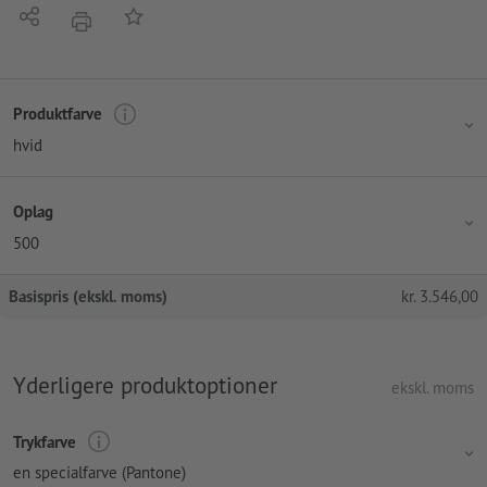
Del
Tilføj til huskelisten
tryk
Produktfarve
hvid
Oplag
500
Basispris (ekskl. moms)
kr.
3.546,00
Yderligere produktoptioner
ekskl. moms
Trykfarve
en specialfarve (Pantone)