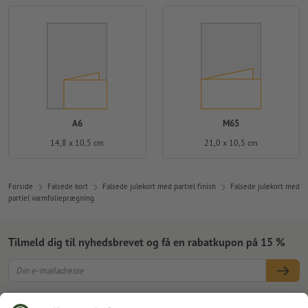
A6
M65
14,8 x 10,5 cm
21,0 x 10,5 cm
Forside
Falsede kort
Falsede julekort med partiel finish
Falsede julekort med
partiel varmfolieprægning
Tilmeld dig til nyhedsbrevet og få en rabatkupon på 15 %