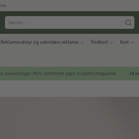
else
Reklameudstyr og udendørs reklame
Visitkort
Kort
a omkostninger: PEFC-certificeret papir til hæfter/magasiner.
Få m