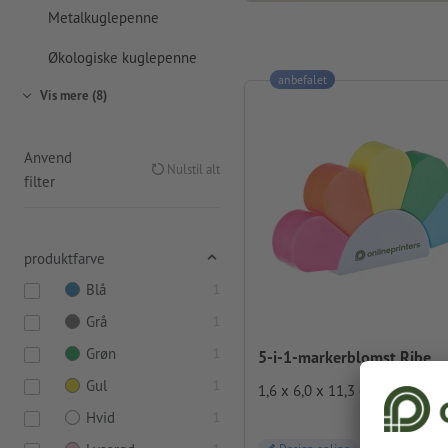
Metalkuglepenne
Økologiske kuglepenne
anbefalet
Vis mere (8)
Anvend
Nulstil alt
filter
produktfarve
Blå
1
Grå
1
Grøn
1
5-i-1-markerblomst Ribe
Gul
1
1,6 x 6,0 x 11,3 cm
Hvid
1