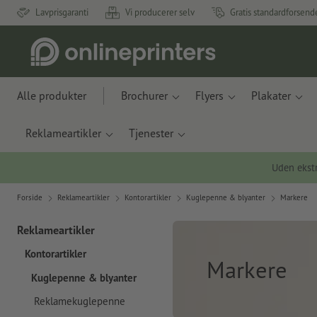
Lavprisgaranti
Vi producerer selv
Gratis standardforsend
Alle produkter
Brochurer
Flyers
Plakater
Reklameartikler
Tjenester
Uden ekstr
Forside
Reklameartikler
Kontorartikler
Kuglepenne & blyanter
Markere
Reklameartikler
Kontorartikler
Markere
Kuglepenne & blyanter
Reklamekuglepenne