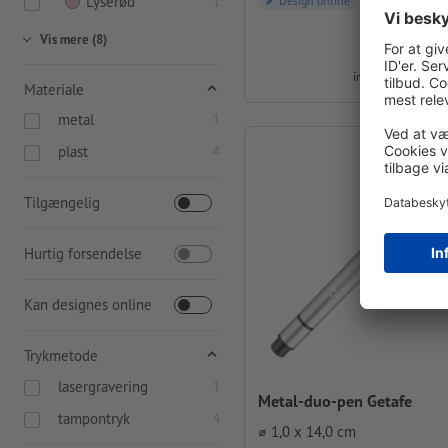
Lyserød
1
Design online
Vis mere (8)
fra
kr. 14,75
inkl. moms ved 50
Materiale
metal
1
plast
4
Tilgængelig
Hurtig forsendelse
Kan designes online
Trykmetode
lasergravering
1
Metal-duo-pen Getafe
tampontryk
4
⌀ 1,0 x 14,0 cm