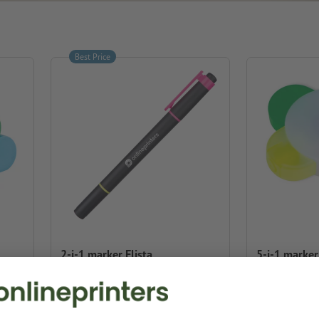
Best Price
2-i-1 marker Elista
5-i-1 marke
⌀ 1,0 x 14,0 cm
9,6 x 1,8 x 9,