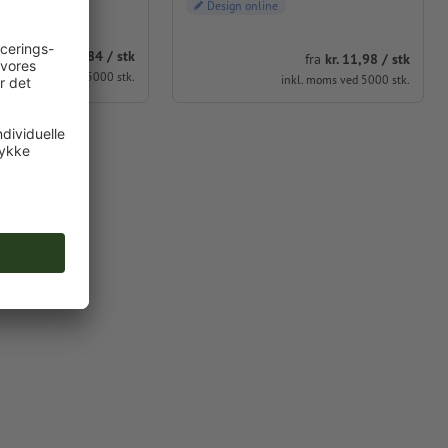
e
Design online
fra
kr. 8,84 / stk
fra
kr. 11,98 / stk
inkl. moms ved 5000 stk.
inkl. moms ved 5000 stk.