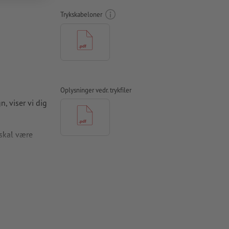
Trykskabeloner
Oplysninger vedr. trykfiler
n, viser vi dig
skal være
l ubestrøget
(Cyan 0 %,