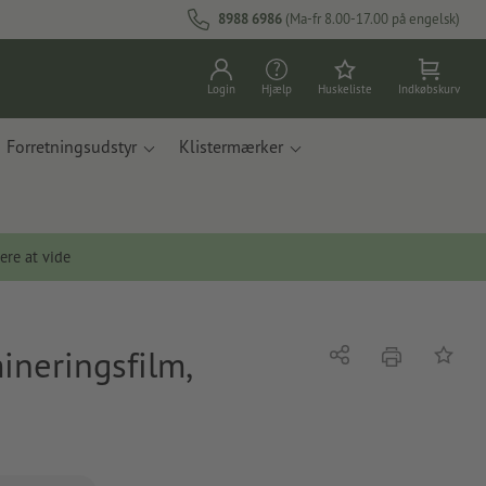
8988 6986
(Ma-fr 8.00-17.00 på engelsk)
Login
Hjælp
Huskeliste
Indkøbskurv
Forretningsudstyr
Klistermærker
ere at vide
neringsfilm,
tryk
Del
Tilføj t