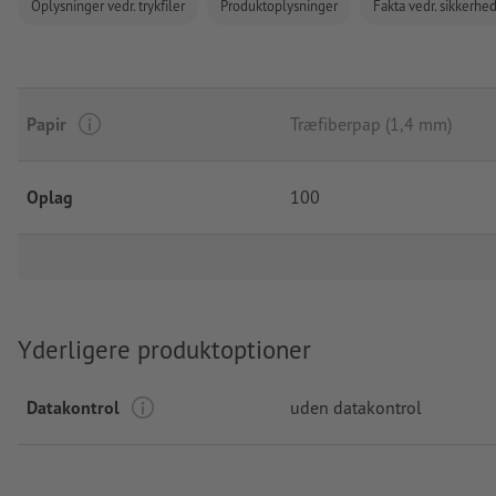
Oplysninger vedr. trykfiler
Produktoplysninger
Fakta vedr. sikkerhe
Papir
Træfiberpap (1,4 mm)
Oplag
100
Yderligere produktoptioner
Datakontrol
uden datakontrol