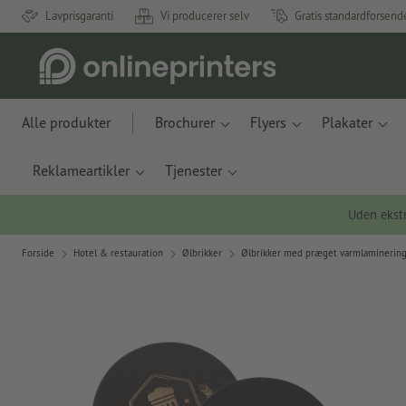
Lavprisgaranti
Vi producerer selv
Gratis standardforsend
Alle produkter
Brochurer
Flyers
Plakater
Reklameartikler
Tjenester
Uden ekstr
Forside
Hotel & restauration
Ølbrikker
Ølbrikker med præget varmlaminering