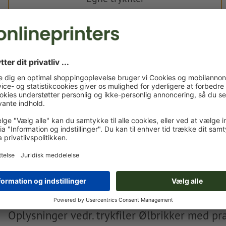
Du kan uploade dine trykfiler før eller efter du afslutter
bestillingen.
Upload nu
Leveres ca.:
kr. 2.052,34
kr. 2.
ons. d. 2. sep. - fre. d. 4. sep.
ekskl. moms
inkl. 25 %
Vægt: ca.
482 g
Oplysninger vedr. trykfiler Ølbrikker med p