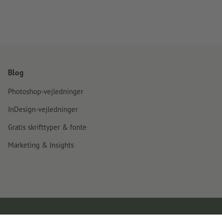
Blog
Photoshop-vejledninger
InDesign-vejledninger
Gratis skrifttyper & fonte
Marketing & Insights