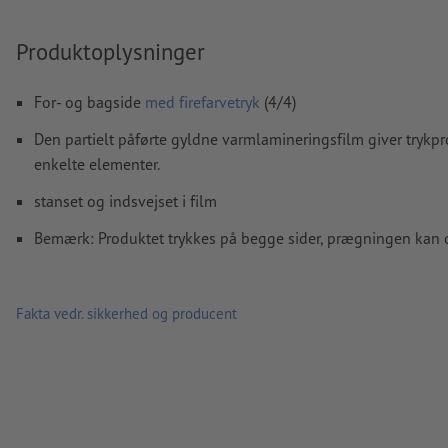
pasmærkeunøjagtigheder ved tryk
Produktoplysninger
Vi kontrollerer ikke for
stavefejl og/eller typografiske fejl
Vi kontrollerer ikke
overtrykningsindstillingerne
For- og bagside
med firefarvetryk
(4/4)
Kommentarer
slettes og trykkes ikke
Den partielt påførte gyldne varmlamineringsfilm giver trykp
enkelte elementer.
Formularfeltets
indhold vil blive trykt
stanset og indsvejset i film
Hvordan opretter jeg udskriftsdata korrekt?
Bemærk: Produktet trykkes på begge sider, prægningen kan 
Fakta vedr. sikkerhed og producent