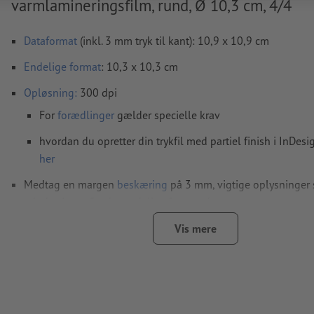
varmlamineringsfilm, rund, Ø 10,3 cm, 4/4
Dataformat
(inkl. 3 mm tryk til kant): 10,9 x 10,9 cm
Endelige format
: 10,3 x 10,3 cm
Opløsning:
300 dpi
For
forædlinger
gælder specielle krav
hvordan du opretter din trykfil med partiel finish i InDesig
her
Medtag en margen
beskæring
på 3 mm, vigtige oplysninger 
mindst 4 mm fra det endelige formats kant
Skrifttyper
skal integreres helt eller konverteres til kurver
Vis mere
farvetilstand:
CMYK, FOGRA52 (PSO Uncoated v3 FOGRA52) ti
papir
sorte designelementer: skal oprettes som monokrom sort 
Magenta 0 %, Yellow 0 %, Key 100 %) for at undgå