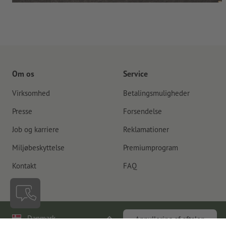
Om os
Service
Virksomhed
Betalingsmuligheder
Presse
Forsendelse
Job og karriere
Reklamationer
Miljøbeskyttelse
Premiumprogram
Kontakt
FAQ
Danmark
Annullering af aftalen