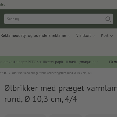
else
Reklameudstyr og udendørs reklame
Visitkort
Kort
a omkostninger: PEFC-certificeret papir til hæfter/magasiner.
Få m
sfilm
Ølbrikker med præget varmlamineringsfilm, rund, Ø 10,3 cm, 4/4
Ølbrikker med præget varmlami
rund, Ø 10,3 cm, 4/4