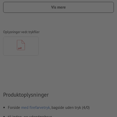
Ved anvendelse af den optionale
konturskæring
skal der
Vis mere
oprettes en ekstra skærekontur i trykfilen
Opløsning:
150 dpi
Medtag en margen
beskæring
på 10 mm, vigtige oplysninger
Oplysninger vedr. trykfiler
skal være mindst 4 mm fra det endelige formats kant
Skrifttyper
skal integreres helt eller konverteres til kurver
farvetilstand:
CMYK, FOGRA51 (PSO Coated v3) til bestrøget
papir
Vi kontrollerer ikke for
stavefejl og/eller typografiske fejl
Vi kontrollerer ikke
overtrykningsindstillingerne
Kommentarer
slettes og trykkes ikke
Produktoplysninger
Formularfeltets
indhold vil blive trykt
Forside
med firefarvetryk
, bagside uden tryk (4/0)
Hvordan opretter jeg udskriftsdata korrekt?
til inden- og udendørsbrug