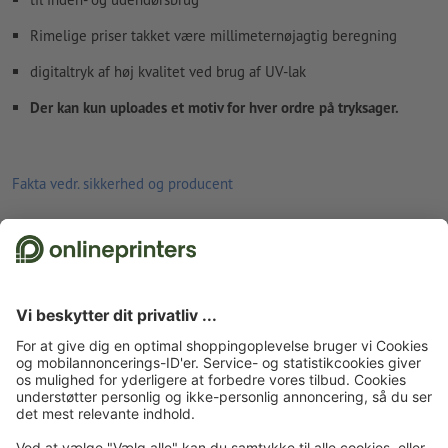
Rimelige priser takket være millimeternøjagtig beregning
digitaltryk af høj kvalitet ved brug af UV-lak
Der kan kun uploades et motiv for hver ordre på tryksager.
Fakta vedr. sikkerhed og producent
Forside
Tavler/skilte
Aluminiumssandwichplader
Aluminiumssandwichplader,
frit formatvalg
Tilmeld dig til nyhedsbrevet og få en rabatkupon på 15 %