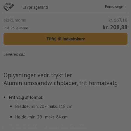
Forespørge
Lavprisgaranti
ekskl. moms
kr. 167,10
kr. 208,88
inkl. 25 % moms
Tilføj til indkøbskurv
Leveres ca.:
Oplysninger vedr. trykfiler
Aluminiumssandwichplader, frit formatvalg
Frit valg af format
:
Bredde: min. 20 - maks. 118 cm
Højde: min. 20 - maks. 84 cm
Særlige forhold ved oprettelsen af trykfiler: