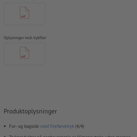
Skrifttyper
skal integreres helt eller konverteres til kurver
farvetilstand:
CMYK, FOGRA51 (PSO Coated v3) til bestrøget
papir, FOGRA52 (PSO Uncoated v3 FOGRA52) til ubestrøget
papir
Oplysninger vedr. trykfiler
Vi kontrollerer ikke for
stavefejl og/eller typografiske fejl
Vi kontrollerer ikke
overtrykningsindstillingerne
Kommentarer
slettes og trykkes ikke
Formularfeltets
indhold vil blive trykt
Hvordan opretter jeg udskriftsdata korrekt?
Produktoplysninger
For- og bagside
med firefarvetryk
(4/4)