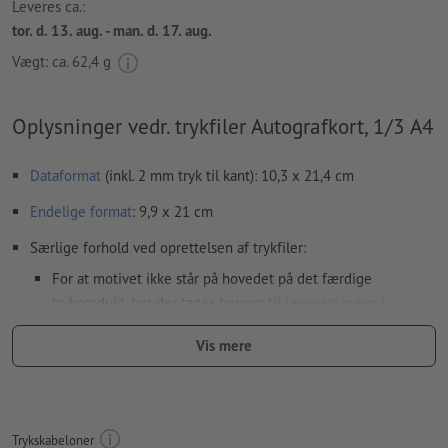
Leveres ca.:
tor. d. 13. aug. - man. d. 17. aug.
Vægt: ca.
62,4 g
Oplysninger vedr. trykfiler Autografkort, 1/3 A4
Dataformat
(inkl. 2 mm tryk til kant): 10,3 x 21,4 cm
Endelige format
: 9,9 x 21 cm
Særlige forhold ved oprettelsen af trykfiler:
For at motivet ikke står på hovedet på det færdige
trykprodukt, bør der tages hensyn til
læseretningen
i
trykfilerne
Vis mere
Opløsning:
300 dpi
Medtag en margen
beskæring
på 2 mm, vigtige oplysninger skal
være mindst 4 mm fra det endelige formats kant
Trykskabeloner