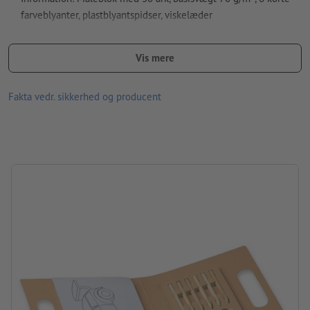
Hvordan opretter jeg udskriftsdata korrekt?
farveblyanter, plastblyantspidser, viskelæder
størrelse: 20,5 x 1,5 x 20,7 cm
Vis mere
Materiale: træ, papir
Pakning: ikke pakket enkeltvis
Fakta vedr. sikkerhed og producent
forarbejdning: tampontryk
Trykposition: på papæsken