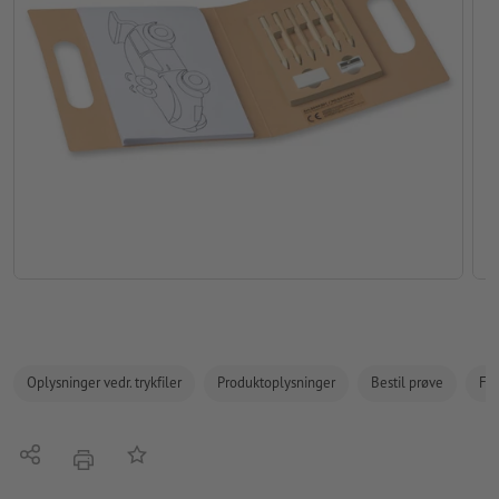
Oplysninger vedr. trykfiler
Produktoplysninger
Bestil prøve
Fak
Del
Tilføj til huskelisten
tryk