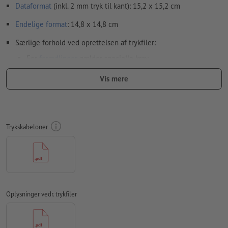
Dataformat
(inkl. 2 mm tryk til kant): 15,2 x 15,2 cm
Endelige format
: 14,8 x 14,8 cm
Særlige forhold ved oprettelsen af trykfiler:
For
forædlinger
gælder specielle krav
hvordan du opretter din trykfil med partiel finish i InDesign,
Vis mere
viser vi dig
her
For at motivet ikke står på hovedet på det færdige
trykprodukt, bør der tages hensyn til
læseretningen
i
Trykskabeloner
trykfilerne
brug en skriftstørrelse på mindst 6 pt, for at opnå et optimalt
resultat
Vigtigt: For at undgå afsprængninger bør området for den
partielle relieflak oprettes med en sikkerhedsafstand på 3
Oplysninger vedr. trykfiler
mm over for det endelige format
Vi kontrollerer ikke
overtrykningsindstillingerne