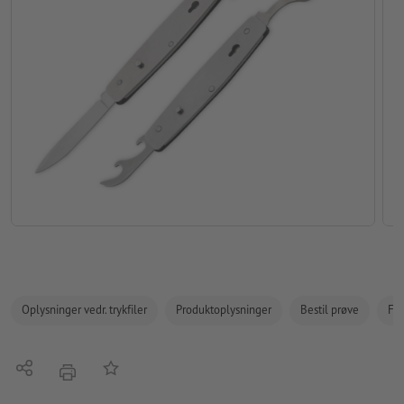
Oplysninger vedr. trykfiler
Produktoplysninger
Bestil prøve
Fak
Del
Tilføj til huskelisten
tryk