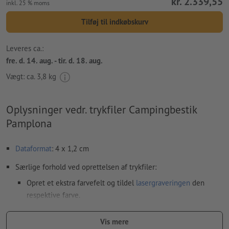
kr. 2.339,55
inkl. 25 % moms
Tilføj til indkøbskurv
Leveres ca.:
fre. d. 14. aug. - tir. d. 18. aug.
Vægt: ca.
3,8 kg
Oplysninger vedr. trykfiler Campingbestik
Pamplona
Dataformat
: 4 x 1,2 cm
Særlige forhold ved oprettelsen af trykfiler:
Opret et ekstra farvefelt og tildel
lasergraveringen
den
respektive farve.
betegnelse af farvefeltet: „Laser“
Vis mere