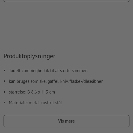
farvetype: Staffagefarve
farveværdi: kan vælges frit
Bemærkning: Denne "farve" tjener kun til produktionsformål,
det er ingen farvet gravering
Den trykklare PDF må kun indeholde vektorer; JPEG- eller
TIFF-billeder og -skabeloner er uegnede
Produktoplysninger
Yderligere informationer og tips om
vektorgrafikker
finder
du i vores hjælpecenter.
Todelt campingbestik til at sætte sammen
Vi kontrollerer ikke for
stavefejl og/eller typografiske fejl
kan bruges som ske, gaffel, kniv, flaske-/dåseåbner
Hvordan opretter jeg udskriftsdata korrekt?
størrelse: B 8,6 x H 3 cm
Materiale: metal, rustfrit stål
Husk, at de på skærmen viste farver eller forædlingen kan
afvige fra de virkelige produktfarver pga. lysforholdene eller
Vis mere
kalibreringen af din skærm.