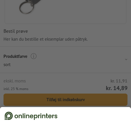
Bestil prøve
Her kan du bestille et eksemplar uden påtryk.
Produktfarve
sort
ekskl. moms
kr. 11,91
kr. 14,89
inkl. 25 % moms
Tilføj til indkøbskurv
Standardforsendelse (DPD)
ons. d. 12. aug.