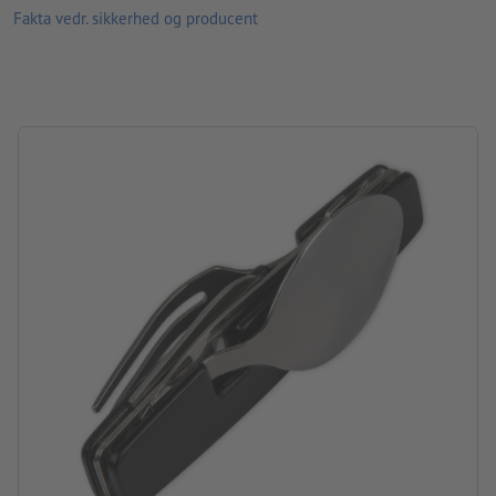
Fakta vedr. sikkerhed og producent
Pakning: Enkeltemballage – pap
forarbejdning: lasergravering
Graveringsposition: På håndtaget