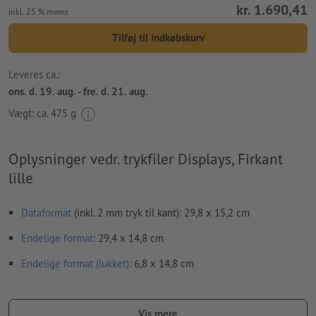
kr. 1.690,41
inkl. 25 % moms
Tilføj til indkøbskurv
Leveres ca.:
ons. d. 19. aug. - fre. d. 21. aug.
Vægt: ca.
475 g
Oplysninger vedr. trykfiler Displays, Firkant
lille
Dataformat
(inkl. 2 mm tryk til kant): 29,8 x 15,2 cm
Endelige format
: 29,4 x 14,8 cm
Endelige format
(lukket)
: 6,8 x 14,8 cm
Opløsning:
300 dpi
Vis mere
Medtag en margen
beskæring
på 2 mm, vigtige oplysninger skal