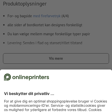
Produktoplysninger
For- og bagside
med firefarvetryk
(4/4)
alle sider af bordkortet kan designes forskelligt
Du kan vælge mellem mange forskellige typer papir
Levering: Sendes i flad og stanset/rillet tilstand
Tip: Vi anbefaler valgfri filmlaminering for at gøre displayet så
stabilt (stift) som muligt.
Vis mere
Fakta vedr. sikkerhed og producent
Forside
Reklameudstyr og udendørs reklame
Indendørs reklame og POS
Bordskilte
Square
Displays, Firkant lille