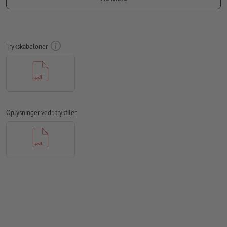
være mindst 4 mm fra det endelige formats kant
Skrifttyper
skal integreres helt eller konverteres til kurver
Trykskabeloner
farvetilstand:
CMYK, FOGRA51 (PSO Coated v3) til bestrøget
papir, FOGRA52 (PSO Uncoated v3 FOGRA52) til ubestrøget
papir
Vi kontrollerer ikke for
stavefejl og/eller typografiske fejl
Vi kontrollerer ikke
overtrykningsindstillingerne
Oplysninger vedr. trykfiler
Kommentarer
slettes og trykkes ikke
Formularfeltets
indhold vil blive trykt
Hvordan opretter jeg udskriftsdata korrekt?