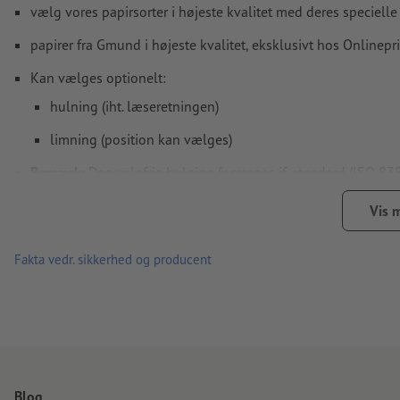
vælg vores papirsorter i højeste kvalitet med deres specielle
papirer fra Gmund i højeste kvalitet, eksklusivt hos Onlinepr
Kan vælges optionelt:
hulning (iht. læseretningen)
limning (position kan vælges)
Bemærk:
Den valgfrie hulning foretages jf. standard (ISO 838
Linjetykkelse: mindst 0,25 pt (0,09 mm)
Vis 
Tynde linjer, der er designet med en farveanvendelse på unde
Fakta vedr. sikkerhed og producent
revnede på grund af halvtonerasteret
Blog