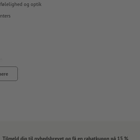
 følelighed og optik
inters
).
mere
r 100 % pr. farvekanal, kan virke brudte, ujævne, slørede eller
Tilmeld dig til nyhedsbrevet og få en rabatkupon på 15 %