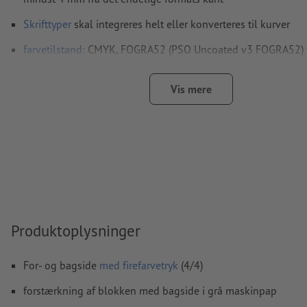
Skrifttyper
skal integreres helt eller konverteres til kurver
farvetilstand:
CMYK, FOGRA52 (PSO Uncoated v3 FOGRA52) ti
papir
Vis mere
Vi kontrollerer ikke for
stavefejl og/eller typografiske fejl
Vi kontrollerer ikke
overtrykningsindstillingerne
Kommentarer
slettes og trykkes ikke
Formularfeltets
indhold vil blive trykt
Hvordan opretter jeg udskriftsdata korrekt?
Produktoplysninger
For- og bagside
med firefarvetryk
(4/4)
forstærkning af blokken med bagside i grå maskinpap