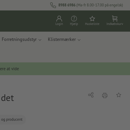
8988 6986
(Ma-fr 8.00-17.00 på engelsk)
Login
Hjælp
Huskeliste
Indkøbskurv
Forretningsudstyr
Klistermærker
ere at vide
idet
tryk
Del
Tilføj t
d og producent