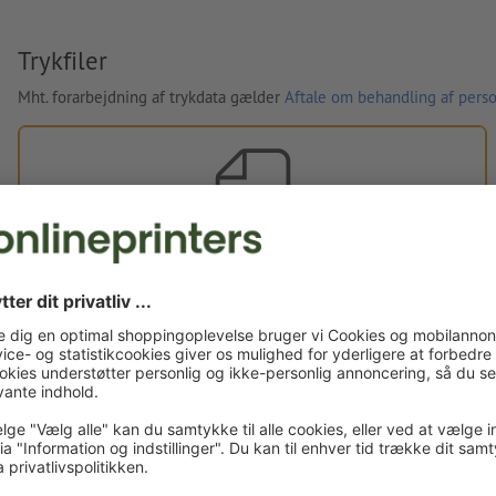
Trykfiler
Mht. forarbejdning af trykdata gælder
Aftale om behandling af perso
Egne trykfiler
Du kan uploade dine trykfiler før eller efter du afslutter
bestillingen.
Upload nu