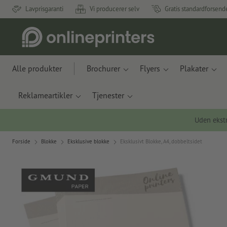
Lavprisgaranti
Vi producerer selv
Gratis standardforsend
Alle produkter
Brochurer
Flyers
Plakater
Reklameartikler
Tjenester
Uden ekstr
Forside
Blokke
Eksklusive blokke
Eksklusivt Blokke, A4, dobbeltsidet