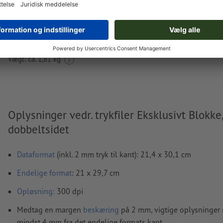
Leveres ca.:
kr. 717,70
kr. 
ons. d. 19. aug. - fre. d. 21. aug.
ekskl. moms
inkl. 2
Vægt: ca.
1,81 kg
Oplysninger vedr. trykfiler Eksklusivt Blokke,
dobbeltsidet
Dataformat
(inkl. 2 mm tryk til kant): 21,4 x 30,1 cm
Endelige format
: 21 x 29,7 cm
Opløsning:
300 dpi
Medtag en margen
beskæring
på 2 mm, vigtige oplysninger 
mindst 4 mm fra det endelige formats kant