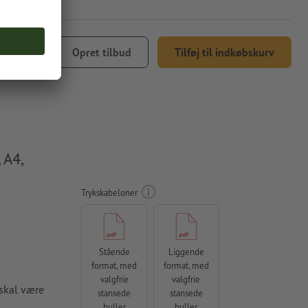
897,13
Opret tilbud
Tilføj til indkøbskurv
5 % moms
 A4,
Trykskabeloner
Stående
Liggende
format, med
format, med
valgfrie
valgfrie
skal være
stansede
stansede
huller
huller