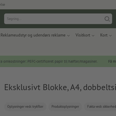
else
Reklameudstyr og udendørs reklame
Visitkort
Kort
a omkostninger: PEFC-certificeret papir til hæfter/magasiner.
Få m
Eksklusivt Blokke, A4, dobbelts
Oplysninger vedr. trykfiler
Produktoplysninger
Fakta vedr. sikkerhe